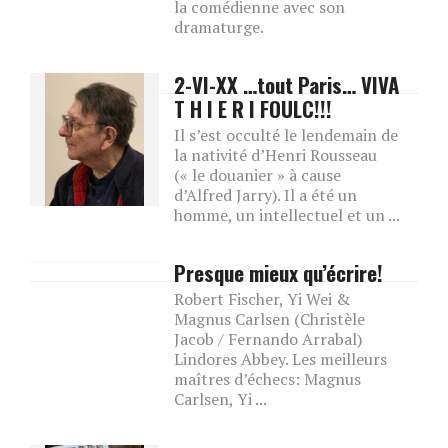
la comédienne avec son
dramaturge.
2-VI-XX …tout Paris… VIVA
T H I E R I FOULC!!!
Il s’est occulté le lendemain de
la nativité d’Henri Rousseau
(« le douanier » à cause
d’Alfred Jarry). Il a été un
homme, un intellectuel et un ...
Presque mieux qu’écrire!
Robert Fischer, Yi Wei &
Magnus Carlsen (Christèle
Jacob / Fernando Arrabal)
Lindores Abbey. Les meilleurs
maîtres d’échecs: Magnus
Carlsen, Yi ...