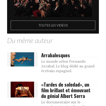
TOUTES LES VIDÉOS
Du même auteur
Arrabalesques
Le monde selon Fernando
Arrabal. Le blog dédié au grand
écrivain espagnol.
«Tardes de soledad», un
film brillant et émouvant
du génial Albert Serra
Le documentaire sur le