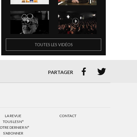
TOUTES LES VIDÉOS


PARTAGER
LA REVUE
CONTACT
TOUS LES N°
OTRE DERNIER N°
S’ABONNER