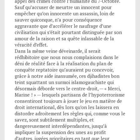
appel des crimes contre l’humanité du 7-Octobre.
Sauf qu’accuser de meurtre un innocent pour
empêcher qu’on innocente un assassin, loin de
sauver quiconque, n’a pour conséquence
aggravante que d’accélérer le naufrage d’une
civilisation qui s’était pourtant distinguée par son
amour de la raison et sa quête inlassable de la
véracité d’effet.
Dans la même veine déveinarde, il serait
rédhibitoire que nous nous complaisions dans le
déni de réalité face à la réalisation du plan de
conquête reptatoire qu’auraient pu concevoir,
grâce à notre aide inassumée, ces djihadistes bon
teint squattant un surmoi islamogauchiste qui
désormais déborde vers le centre-droit, — « Merci,
Marine ! » — lesquels partisans de l’hypoterrorisme
consentiront toujours à jouer le jeu en matière de
droit international, dès lors qu’on les laissera en
distordre adroitement les règles qui, comme vous le
savez, sont subtilement multiples, et
dangereusement interdépendantes, jusqu’à
impliquer la suspension des unes au profit
d’autres, jugées prioritaires en tant que leur