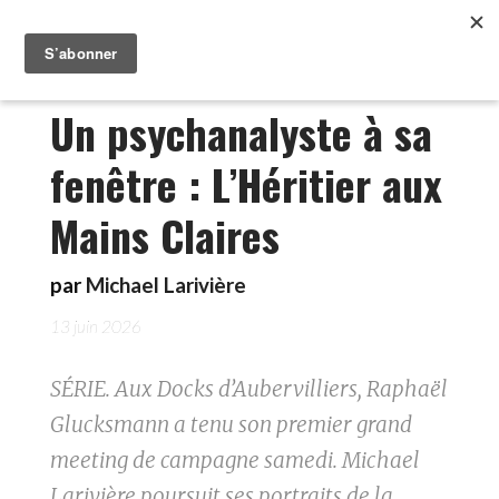
Un psychanalyste à sa
fenêtre : L’Héritier aux
Mains Claires
par
Michael Larivière
13 juin 2026
SÉRIE. Aux Docks d’Aubervilliers, Raphaël
Glucksmann a tenu son premier grand
meeting de campagne samedi. Michael
Larivière poursuit ses portraits de la