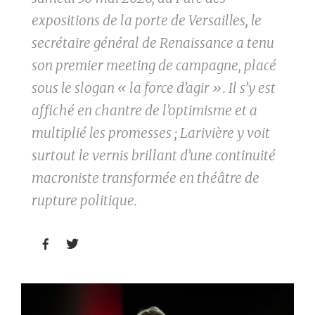
expositions de la porte de Versailles, le
secrétaire général de Renaissance a tenu
son premier meeting de campagne, placé
sous le slogan « la force d’agir ». Il s’y est
affiché en chantre de l’optimisme et a
multiplié les promesses ; Larivière y voit
surtout le vernis brillant d’une continuité
macroniste transformée en théâtre de
rupture politique.

