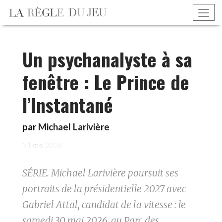
Un psychanalyste à sa
fenêtre : Le Prince de
l’Instantané
par
Michael Larivière
31 mai 2026
SÉRIE. Michael Larivière poursuit ses
portraits de la présidentielle 2027 avec
Gabriel Attal, candidat de la vitesse : le
samedi 30 mai 2026, au Parc des