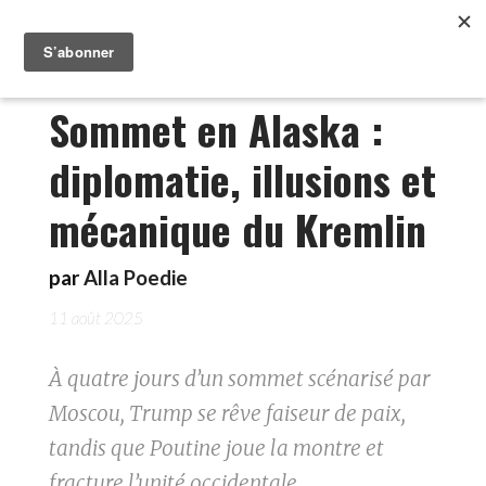
Sommet en Alaska :
diplomatie, illusions et
mécanique du Kremlin
par
Alla Poedie
11 août 2025
À quatre jours d’un sommet scénarisé par
Moscou, Trump se rêve faiseur de paix,
tandis que Poutine joue la montre et
fracture l’unité occidentale.