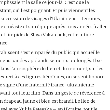
plissaient la salle ce jour-là. C’est que la
tant, qu’il est poignant. Et puis viennent les
e succession de visages d’Ukrainiens – femmes,
 cinéaste et son équipe après trois années à aller
te et limpide de Slava Vakarchuk, cette ultime
nce.
ahissent s’est emparée du public qui accueille
iniens par des applaudissements prolongés. Il se
t dans l’atmosphère du lieu et du moment, sur les
spect à ces figures héroïques, on se sent honoré
le signe d’une fraternité franco-ukrainienne
 avant tout leur film. Dans un geste de révérence à
n drapeau jaune et bleu est brandi. Le lien de
ssé avec Yuliia Païevska – en Ukraine, tout le