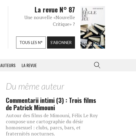
La revue N° 87
Une nouvelle «Nouvelle
Critique» ?
TOUS LES N°
S'ABONNER
AUTEURS
LA REVUE
Du même auteur
Commentarii intimi (3) : Trois films
de Patrick Mimouni
Autour des films de Mimouni, Félix Le Roy
compose une cartographie du désir
homosexuel : clubs, parcs, bars, et
fraternités nocturnes.