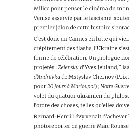
Milice pour penser le cinéma du monde
Venise asservie par le fascisme, sout
premier jalon de cette histoire s’enra
C’est donc un Cannes en lutte qui vient 
crépitement des flashs, l’Ukraine s’
forme de célébration. Un prologue non 
projetés :
Zelensky
d’Yves Jeuland, Lis
d’Andriivka
de Mstyslav Chernov (Prix 
pour
20 jours à Marioupol
) ;
Notre Guerr
volet du quatuor ukrainien du philos
l’ordre des choses, telles qu’elles doive
Bernard-Henri Lévy venait d’achever l
photoreporter de guerre Marc Rousse