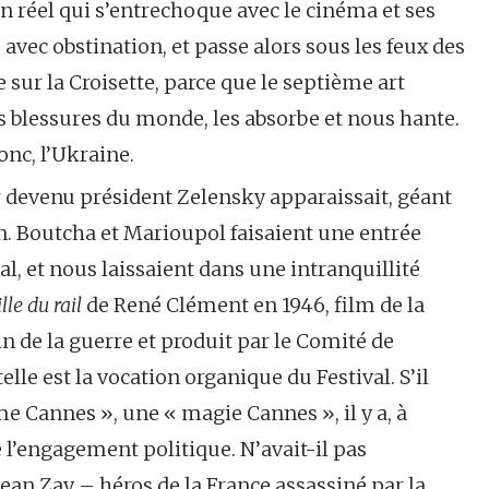
n réel qui s’entrechoque avec le cinéma et ses
avec obstination, et passe alors sous les feux des
e sur la Croisette, parce que le septième art
es blessures du monde, les absorbe et nous hante.
nc, l’Ukraine.
 devenu président Zelensky apparaissait, géant
n. Boutcha et Marioupol faisaient une entrée
l, et nous laissaient dans une intranquillité
lle du rail
de René Clément en 1946, film de la
n de la guerre et produit par le Comité de
elle est la vocation organique du Festival. S’il
me Cannes », une « magie Cannes », il y a, à
e l’engagement politique. N’avait-il pas
Jean Zay – héros de la France assassiné par la