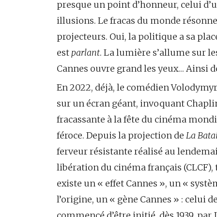
presque un point d’honneur, celui d’u
illusions. Le fracas du monde résonne 
projecteurs. Oui, la politique a sa plac
est
parlant
. La lumière s’allume sur l
Cannes ouvre grand les yeux… Ainsi do
En 2022, déjà, le comédien Volodymyr
sur un écran géant, invoquant Chapli
fracassante à la fête du cinéma mondia
féroce. Depuis la projection de
La Batai
ferveur résistante réalisé au lendemai
libération du cinéma français (CLCF), t
existe un « effet Cannes », un « systè
l’origine, un « gène Cannes » : celui d
commencé d’être initié, dès 1939, par 