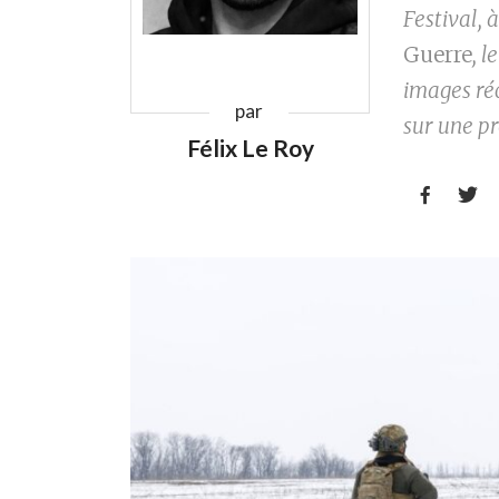
Festival, 
Guerre
, 
images ré
par
sur une p
Félix Le Roy

