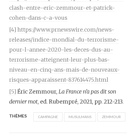
clash-entre-eric-zemmour-et-patrick-
cohen-dans-c-a-vous
[4]
https://www.prnewswire.com/news-
releases/indice-mondial-du-terrorisme-
pour-l-annee-2020-les-deces-dus-au-
terrorisme-atteignent-leur-plus-bas-
niveau-en-cinq-ans-mais-de-nouveaux-
risques-apparaissent-837614475.html
[5]
Éric Zemmour,
La France n’a pas dit son
dernier mot
, ed. Rubempré, 2021, pp. 212-213.
THÈMES
CAMPAGNE
MUSULMANS
ZEMMOUR