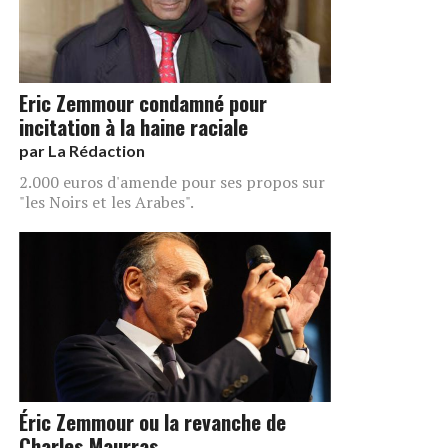
Eric Zemmour condamné pour
incitation à la haine raciale
par
La Rédaction
2.000 euros d'amende pour ses propos sur
"les Noirs et les Arabes".
Éric Zemmour ou la revanche de
Charles Maurras