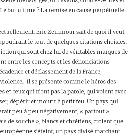
ssène mensonges, omissions, contre-vérités et
Le but ultime ? La remise en cause perpétuelle
lectuellement. Éric Zemmour sait de quoi il veut
aupoudrant le tout de quelques citations choisies,
iction qui sont chez lui de véritables marques de
t entre les concepts et les dénonciations
écadence et déclassement de la France,
t violence… Il se présente comme le héros des
es et ceux qui n’ont pas la parole, qui voient avec
sser, dépérir et mourir à petit feu. Un pays qui
merait peu à peu négativement, « partout »,
s de souche », blancs et chrétiens, croient que
on européenne s’éteint, un pays divisé marchant