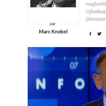
maghrébin
Cyberhai
(Hermann 
par
Marc Knobel

