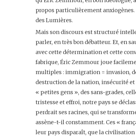
qu’Éric Zemmour, en bon idéologue, a
propos particulièrement anxiogènes. 
des Lumières.
Mais son discours est structuré intel
parler, en très bon débatteur. Et, en s
avec cette détermination et cette conv
fabrique, Éric Zemmour joue facilemen
multiples : immigration = invasion, d
destruction de la nation, insécurité e
« petites gens », des sans-grades, cell
tristesse et effroi, notre pays se décla
perdrait ses racines, qui se transfor
assène-t-il constamment. Ces « françai
leur pays disparaît, que la civilisati