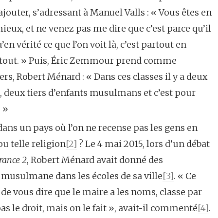
ajouter, s’adressant à Manuel Valls : « Vous êtes en
mieux, et ne venez pas me dire que c’est parce qu’il
en vérité ce que l’on voit là, c’est partout en
partout. » Puis, Éric Zemmour prend comme
rs, Robert Ménard : « Dans ces classes il y a deux
s, deux tiers d’enfants musulmans et c’est pour
. »
 dans un pays où l’on ne recense pas les gens en
u telle religion
[2]
? Le 4 mai 2015, lors d’un débat
rance 2
, Robert Ménard avait donné des
 musulmane dans les écoles de sa ville
[3]
. « Ce
 de vous dire que le maire a les noms, classe par
 pas le droit, mais on le fait », avait-il commenté
[4]
.