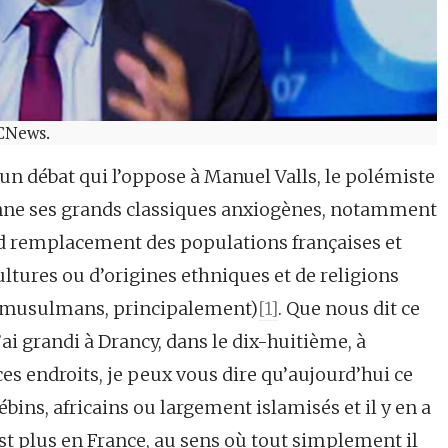
 CNews.
d’un débat qui l’oppose à Manuel Valls, le polémiste
nne ses grands classiques anxiogènes, notamment
nd remplacement des populations françaises et
tures ou d’origines ethniques et de religions
les musulmans, principalement)
[1]
. Que nous dit ce
’ai grandi à Drancy, dans le dix-huitième, à
es endroits, je peux vous dire qu’aujourd’hui ce
ns, africains ou largement islamisés et il y en a
st plus en France, au sens où tout simplement il