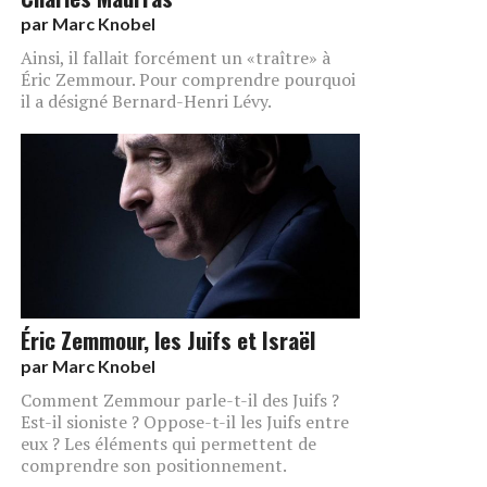
par
Marc Knobel
Ainsi, il fallait forcément un «traître» à
Éric Zemmour. Pour comprendre pourquoi
il a désigné Bernard-Henri Lévy.
Éric Zemmour, les Juifs et Israël
par
Marc Knobel
Comment Zemmour parle-t-il des Juifs ?
Est-il sioniste ? Oppose-t-il les Juifs entre
eux ? Les éléments qui permettent de
comprendre son positionnement.