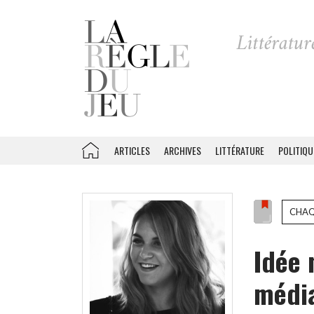
ARTICLES
ARCHIVES
LITTÉRATURE
POLITIQU
CHAQ
Idée 
média