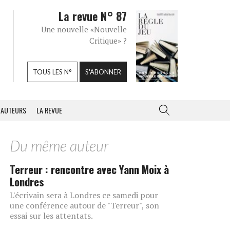
La revue N° 87
Une nouvelle «Nouvelle
Critique» ?
TOUS LES N°
S'ABONNER
AUTEURS
LA REVUE
Du même auteur
Terreur : rencontre avec Yann Moix à
Londres
L'écrivain sera à Londres ce samedi pour
une conférence autour de "Terreur", son
essai sur les attentats.