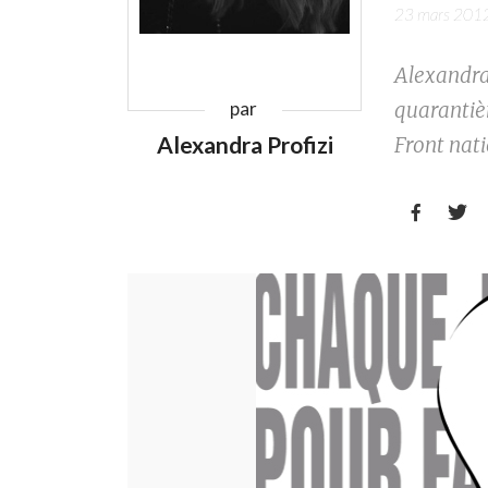
23 mars 201
Alexandra 
quarantiè
par
Alexandra Profizi
Front nati

