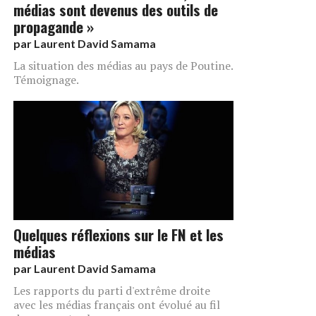
médias sont devenus des outils de
propagande »
par
Laurent David Samama
La situation des médias au pays de Poutine.
Témoignage.
Quelques réflexions sur le FN et les
médias
par
Laurent David Samama
Les rapports du parti d'extrême droite
avec les médias français ont évolué au fil