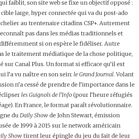
i faiblit, son site web se fixe un objectif opposé :
e cible large, hyper connectée qui va du post-ado
achelier au trentenaire citadins CSP+. Autrement
reconnaît pas dans les médias traditionnels et
différemment si on espère le fidéliser. Autre
 le traitement médiatique de la chose politique,
é sur Canal Plus. Un format si efficace qu’il est
ui l’a vu naître en son sein:
le Grand Journal
. Volant
ission n’a cessé de prendre de l’importance dans le
éclipser
les Guignols de l’Info
(pour l’heure réfugiés
éage). En France, le format paraît révolutionnaire.
ligne du
Daily Show
de John Stewart, émission
usée de 1999 à 2015 sur le network américain
ily Show
tirent leur épingle du jeu du fait de leur