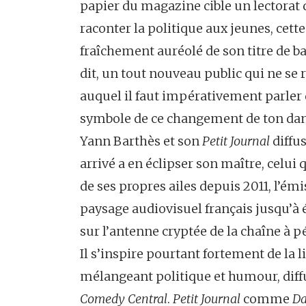
papier du magazine cible un lectorat qu
raconter la politique aux jeunes, cett
fraîchement auréolé de son titre de b
dit, un tout nouveau public qui ne se 
auquel il faut impérativement parler 
symbole de ce changement de ton dans
Yann Barthès et son
Petit Journal
diffus
arrivé a en éclipser son maître, celui q
de ses propres ailes depuis 2011, l’ém
paysage audiovisuel français jusqu’à 
sur l’antenne cryptée de la chaîne à p
Il s’inspire pourtant fortement de la 
mélangeant politique et humour, diff
Comedy Central
.
Petit Journal
comme
Da