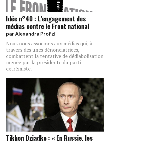
Idée n°40 : L’engagement des
médias contre le Front national
par
Alexandra Profizi
Nous nous associons aux médias qui, à
travers des unes dénonciatrices,
combattent la tentative de dédiabolisation
menée par la présidente du parti
extrémiste.
Tikhon Dziadko : « En Russie, les