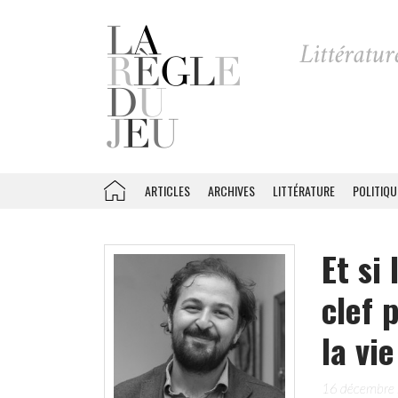
ARTICLES
ARCHIVES
LITTÉRATURE
POLITIQU
Et si
clef 
la vi
16 décembre