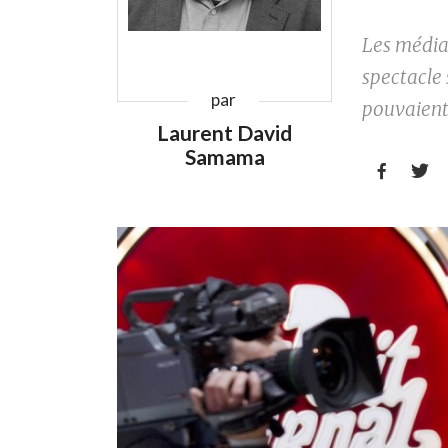
Les média
spectacle s
par
pouvaient
Laurent David
Samama

