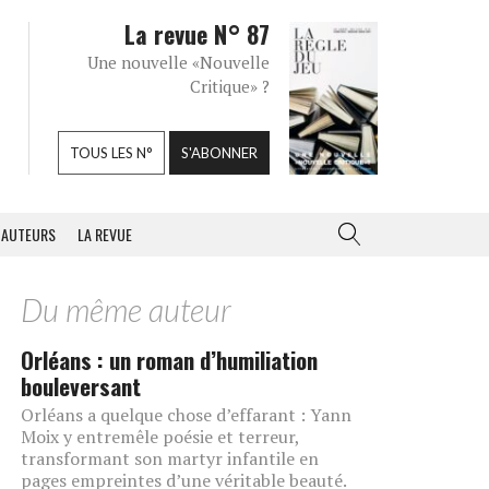
La revue N° 87
Une nouvelle «Nouvelle
Critique» ?
TOUS LES N°
S'ABONNER
AUTEURS
LA REVUE
Du même auteur
Orléans : un roman d’humiliation
bouleversant
Orléans a quelque chose d’effarant : Yann
Moix y entremêle poésie et terreur,
transformant son martyr infantile en
pages empreintes d’une véritable beauté.