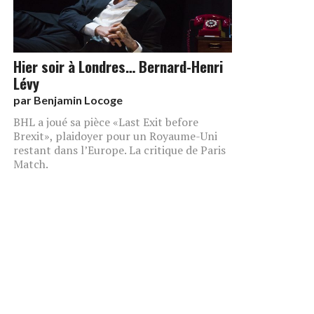
Hier soir à Londres… Bernard-Henri
Lévy
par
Benjamin Locoge
BHL a joué sa pièce «Last Exit before
Brexit», plaidoyer pour un Royaume-Uni
restant dans l’Europe. La critique de Paris
Match.