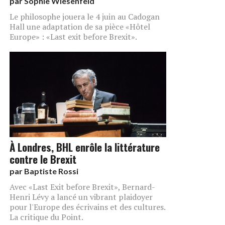
par
Sophie Wiesenfeld
Le philosophe jouera le 4 juin au Cadogan
Hall une adaptation de sa pièce «Hôtel
Europe» : «Last exit before Brexit».
À Londres, BHL enrôle la littérature
contre le Brexit
par
Baptiste Rossi
Avec «Last Exit before Brexit», Bernard-
Henri Lévy a lancé un vibrant plaidoyer
pour l'Europe des écrivains et des cultures.
La critique du Point.