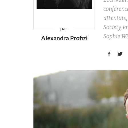
conférence
attentats
Society, e
par
Sophie Wie
Alexandra Profizi

