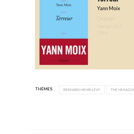
Yann Moix
Grasset
4 janvier 2017
256 p.
THÈMES
BERNARD-HENRI LÉVY
THE HEXAGO