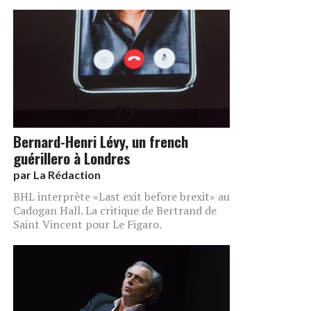
Bernard-Henri Lévy, un french
guérillero à Londres
par
La Rédaction
BHL interprète «Last exit before brexit» au
Cadogan Hall. La critique de Bertrand de
Saint Vincent pour Le Figaro.