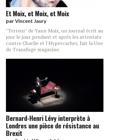
Et Moix, et Moix, et Moix
par
Vincent Jaury
"Terreur" de Yann Moix, un journal écrit au
jour le jour pendant et après les attentats
contre Charlie et l'Hypercacher, fait la Une
de Transfuge magazine.
Bernard-Henri Lévy interprète à
Londres une pièce de résistance au
Brexit