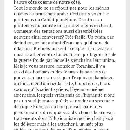
l’autre côté comme de notre côté.
Tout le monde ne se réjouit pas pour les mêmes
raisons du printemps arabe. Certains y voient le
printemps du Califat planétaire. D’autres un
printemps humaniste un tantinet moins excluant.
Comment des tentations aussi dissemblables
peuvent ainsi converger? Très facile. Un tyran, par
définition, se fait autant d’ennemis qu’il noue de
relations. Prenons un seul exemple : le nazisme a
réussi à allier contre lui les futurs protagonistes de
la guerre froide par laquelle s’enchaîna leur union.
Mais je vous rassure, monsieur Toranian, il y a
aussi des hommes et des femmes impatients de
pouvoir enlacer sans risquer l’explosion kamikaze
ou l’incarcération néofasciste, leurs frères, leurs
sœurs, qu’ils soient syriens, libyens ou même
américains, lesquels vrais amis de l’humanité n’ont
pas un seul jour accepté de se rendre au spectacle
du cirque Erdogan où l’on pouvait mater des
pensionnaires du cirque Assad victimes de mauvais
traitements dont l’illusionniste ne cherchait pas à
les délivrer mais à les attacher à un mât plus
solide, autrement dit, celui d’un empire ottoman