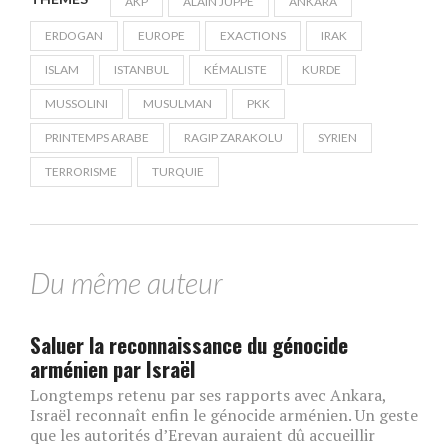
AKP
ALAIN JUPPÉ
ANKARA
ERDOGAN
EUROPE
EXACTIONS
IRAK
ISLAM
ISTANBUL
KÉMALISTE
KURDE
MUSSOLINI
MUSULMAN
PKK
PRINTEMPS ARABE
RAGIP ZARAKOLU
SYRIEN
TERRORISME
TURQUIE
Du même auteur
Saluer la reconnaissance du génocide
arménien par Israël
Longtemps retenu par ses rapports avec Ankara,
Israël reconnaît enfin le génocide arménien. Un geste
que les autorités d’Erevan auraient dû accueillir