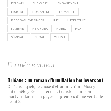
ÉCRIVAIN
ELIE WIESEL
ENGAGEMENT
HISTOIRE
HUMANISME
HUMANITÉ
ISAAC BASHEVIS SINGER
JUIF
LITTÉRATURE
NAZISME
NEW YORK
NOBEL
PAIX
SÉMINAIRE
SHOAH
YIDDISH
Du même auteur
Orléans : un roman d’humiliation bouleversant
Orléans a quelque chose d’effarant : Yann Moix y
entremêle poésie et terreur, transformant son
martyr infantile en pages empreintes d’une véritable
beauté.