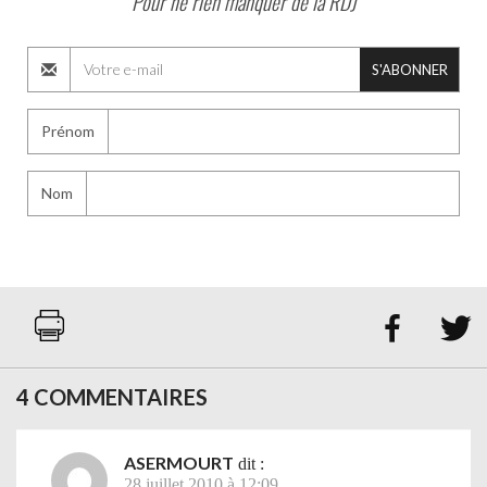
Pour ne rien manquer de la RDJ
S'ABONNER
Prénom
Nom


4 COMMENTAIRES
ASERMOURT
dit :
28 juillet 2010 à 12:09