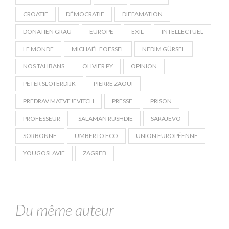
CROATIE
DÉMOCRATIE
DIFFAMATION
DONATIEN GRAU
EUROPE
EXIL
INTELLECTUEL
LE MONDE
MICHAËL FOESSEL
NEDIM GÜRSEL
NOS TALIBANS
OLIVIER PY
OPINION
PETER SLOTERDIJK
PIERRE ZAOUI
PREDRAV MATVEJEVITCH
PRESSE
PRISON
PROFESSEUR
SALAMAN RUSHDIE
SARAJEVO
SORBONNE
UMBERTO ECO
UNION EUROPÉENNE
YOUGOSLAVIE
ZAGREB
Du même auteur