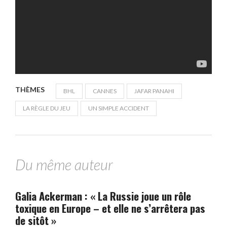
THÈMES
BHL
CANNES
JAFAR PANAHI
LA RÈGLE DU JEU
UN SIMPLE ACCIDENT
Du même auteur
Galia Ackerman : « La Russie joue un rôle
toxique en Europe – et elle ne s’arrêtera pas
de sitôt »