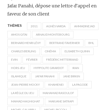
Jafar Panahi, dépose une lettre d’appel en
faveur de son client
THÈMES
2011
AGNÈS VARDA
AHMADINEJAD
AMOS GITAI
ARNAUD MONTEBOURG
BERNARD HENRI LÉVY
BERTRAND TAVERNIER
BHL
CHARLES BERLING
CINÉMA
ELISABETH QUINN
EVIN
FÉVRIER
FRÉDÉRIC MITTERRAND
HORS-JEU
HYPPOLITE GIRARDOT
IRAN
ISLAMIQUE
JAFAR PANAHI
JANE BIRKIN
JEAN-PIERRE MOCKY
KHAMENEI
LA PAGODE
LA RÈGLE DU JEU
MAHAMAD RASOULOF
MAMAD HAGHIGHAT
MARJANE SATRAPI
MICHEL GALABRU
MICHEL PICCOLI