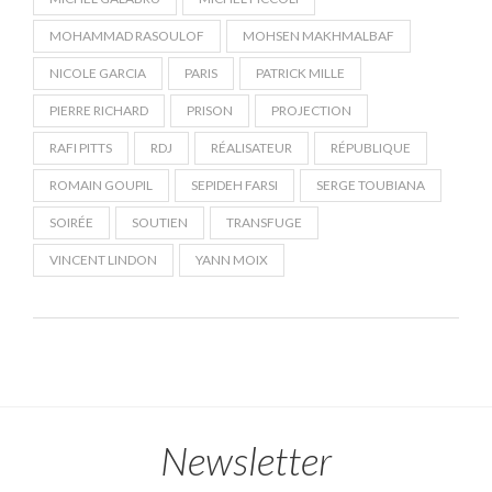
MOHAMMAD RASOULOF
MOHSEN MAKHMALBAF
NICOLE GARCIA
PARIS
PATRICK MILLE
PIERRE RICHARD
PRISON
PROJECTION
RAFI PITTS
RDJ
RÉALISATEUR
RÉPUBLIQUE
ROMAIN GOUPIL
SEPIDEH FARSI
SERGE TOUBIANA
SOIRÉE
SOUTIEN
TRANSFUGE
VINCENT LINDON
YANN MOIX
Newsletter