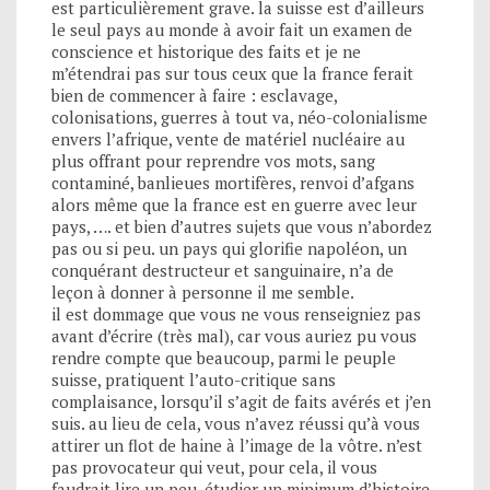
est particulièrement grave. la suisse est d’ailleurs
le seul pays au monde à avoir fait un examen de
conscience et historique des faits et je ne
m’étendrai pas sur tous ceux que la france ferait
bien de commencer à faire : esclavage,
colonisations, guerres à tout va, néo-colonialisme
envers l’afrique, vente de matériel nucléaire au
plus offrant pour reprendre vos mots, sang
contaminé, banlieues mortifères, renvoi d’afgans
alors même que la france est en guerre avec leur
pays, …. et bien d’autres sujets que vous n’abordez
pas ou si peu. un pays qui glorifie napoléon, un
conquérant destructeur et sanguinaire, n’a de
leçon à donner à personne il me semble.
il est dommage que vous ne vous renseigniez pas
avant d’écrire (très mal), car vous auriez pu vous
rendre compte que beaucoup, parmi le peuple
suisse, pratiquent l’auto-critique sans
complaisance, lorsqu’il s’agit de faits avérés et j’en
suis. au lieu de cela, vous n’avez réussi qu’à vous
attirer un flot de haine à l’image de la vôtre. n’est
pas provocateur qui veut, pour cela, il vous
faudrait lire un peu, étudier un minimum d’histoire