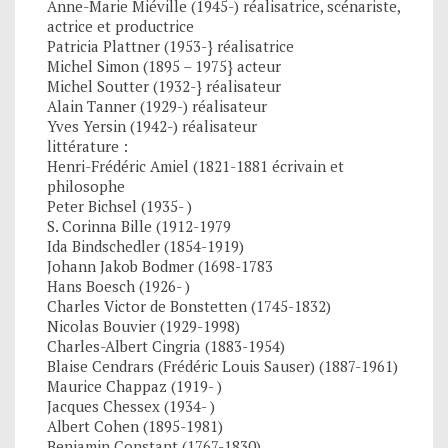
Anne-Marie Miéville (1945-) réalisatrice, scénariste,
actrice et productrice
Patricia Plattner (1953-} réalisatrice
Michel Simon (1895 – 1975} acteur
Michel Soutter (1932-} réalisateur
Alain Tanner (1929-) réalisateur
Yves Yersin (1942-) réalisateur
littérature :
Henri-Frédéric Amiel (1821-1881 écrivain et
philosophe
Peter Bichsel (1935- )
S. Corinna Bille (1912-1979
Ida Bindschedler (1854-1919)
Johann Jakob Bodmer (1698-1783
Hans Boesch (1926- )
Charles Victor de Bonstetten (1745-1832)
Nicolas Bouvier (1929-1998)
Charles-Albert Cingria (1883-1954)
Blaise Cendrars (Frédéric Louis Sauser) (1887-1961)
Maurice Chappaz (1919- )
Jacques Chessex (1934- )
Albert Cohen (1895-1981)
Benjamin Constant (1767-1830)