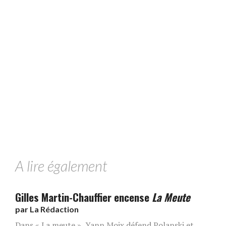
A lire également
Gilles Martin-Chauffier encense
La Meute
par
La Rédaction
Dans « La meute », Yann Moix défend Polanski et