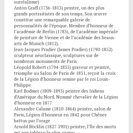
surréalisme)
Anton Graff (1736-1813) peintre, un des plus
grands portraitistes de son temps. Son œuvre
constitue une remarquable galerie de
personnalités de l’époque. Membre d’honneur de
l’académie de Berlin (1783), de l’académie impériale
de peinture de Vienne et de l’académie des beaux-
arts de Munich (1812).
Jean-Jacques Pradier (James Pradier) (1790-1852)
sculpteur néoclassique, sculptures sur de
nombreux monuments de Paris
Léopold Robert (1794-1835) graveur et peintre,
triomphe au Salon de Paris de 1831, reçoit la croix
de la Légion d’honneur remise par le roi Louis-
Philippe
Karl Bodmer (1809-1893) peintre des Indiens
d’Amérique du Nord. Nommé chevalier de la Légion
d’honneur en 1877
Alexandre Calame (1810-1864) peintre, salon de
Paris, Légion d’honneur en 1842 pour Chênes
battus par l’orage
Arnold Böcklin (1827-1901) peintre, l’Île des morts
est son tableau le plus connu