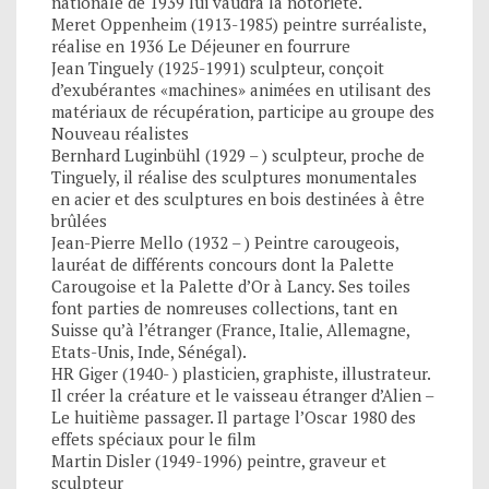
nationale de 1939 lui vaudra la notoriété.
Meret Oppenheim (1913-1985) peintre surréaliste,
réalise en 1936 Le Déjeuner en fourrure
Jean Tinguely (1925-1991) sculpteur, conçoit
d’exubérantes «machines» animées en utilisant des
matériaux de récupération, participe au groupe des
Nouveau réalistes
Bernhard Luginbühl (1929 – ) sculpteur, proche de
Tinguely, il réalise des sculptures monumentales
en acier et des sculptures en bois destinées à être
brûlées
Jean-Pierre Mello (1932 – ) Peintre carougeois,
lauréat de différents concours dont la Palette
Carougoise et la Palette d’Or à Lancy. Ses toiles
font parties de nomreuses collections, tant en
Suisse qu’à l’étranger (France, Italie, Allemagne,
Etats-Unis, Inde, Sénégal).
HR Giger (1940- ) plasticien, graphiste, illustrateur.
Il créer la créature et le vaisseau étranger d’Alien –
Le huitième passager. Il partage l’Oscar 1980 des
effets spéciaux pour le film
Martin Disler (1949-1996) peintre, graveur et
sculpteur