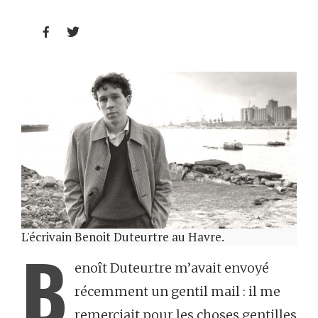


L'écrivain Benoit Duteurtre au Havre.
B
enoît Duteurtre m’avait envoyé
récemment un gentil mail : il me
remerciait pour les choses gentilles