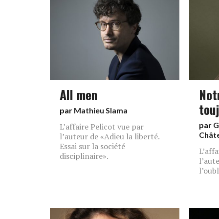
All men
Not
tou
par
Mathieu Slama
par
G
L’affaire Pelicot vue par
Chât
l’auteur de «Adieu la liberté.
Essai sur la société
L’aff
disciplinaire».
l’aut
l’oubl