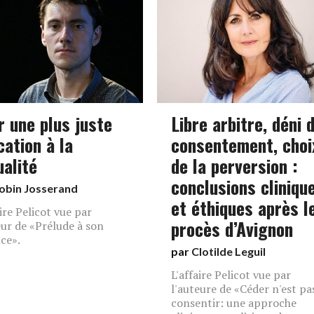
r une plus juste
Libre arbitre, déni 
cation à la
consentement, choi
ualité
de la perversion :
conclusions cliniqu
obin Josserand
et éthiques après l
aire Pelicot vue par
procès d’Avignon
eur de «Prélude à son
ce».
par
Clotilde Leguil
L'affaire Pelicot vue par
l'auteure de «Céder n'est pa
consentir: une approche