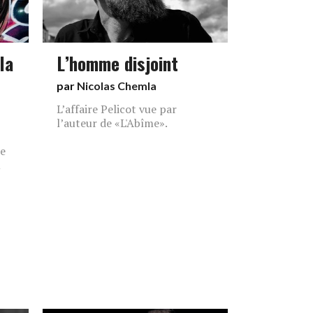
la
L’homme disjoint
par
Nicolas Chemla
L’affaire Pelicot vue par
l’auteur de «L'Abîme».
de
u