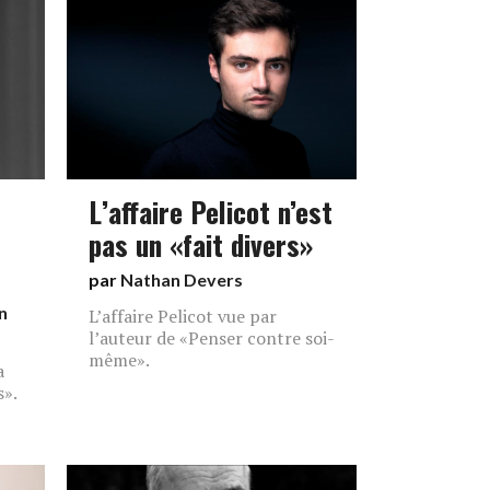
L’affaire Pelicot n’est
pas un «fait divers»
par
Nathan Devers
n
L’affaire Pelicot vue par
l’auteur de «Penser contre soi-
même».
a
s».