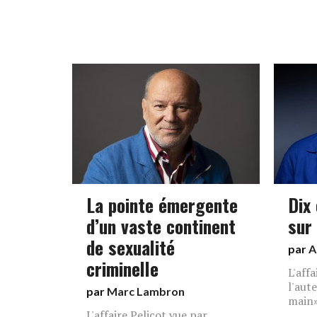
La pointe émergente
Dix
d’un vaste continent
sur 
de sexualité
par
A
criminelle
L'aff
l'aut
par
Marc Lambron
main»
L'affaire Pelicot vue par