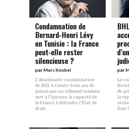
Condamnation de
BHL
Bernard-Henri Lévy
acc
en Tunisie : la France
pro
peut-elle rester
d’u
silencieuse ?
judi
par
Marc Knobel
par
M
L’ahurissante condamnation
La co
de BHL à trente-trois ans de
Henri
prison par un tribunal tunisien
de pr
met à l’épreuve la capacité de
la ré
la France à défendre l’État de
orche
droit.
Kaïs 