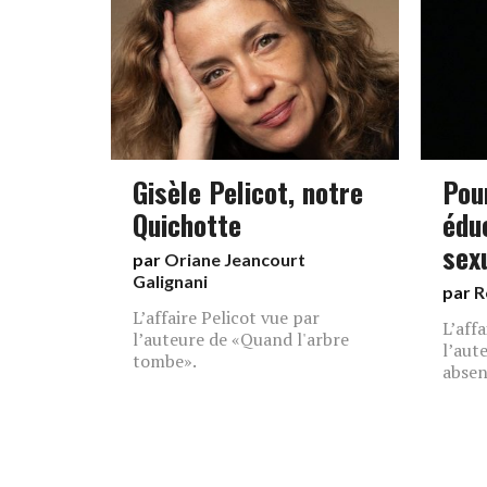
Gisèle Pelicot, notre
Pou
Quichotte
édu
sex
par
Oriane Jeancourt
Galignani
par
R
L’affaire Pelicot vue par
L’aff
l’auteure de «Quand l'arbre
l’aut
tombe».
absen