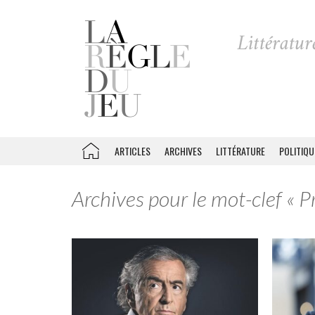
ARTICLES
ARCHIVES
LITTÉRATURE
POLITIQU
Archives pour le mot-clef « P