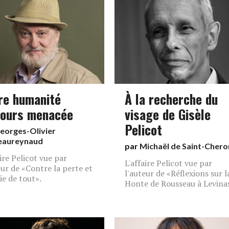
re humanité
À la recherche du
jours menacée
visage de Gisèle
Pelicot
eorges-Olivier
eaureynaud
par
Michaël de Saint-Chero
aire Pelicot vue par
L'affaire Pelicot vue par
eur de «Contre la perte et
l'auteur de «Réflexions sur l
ie de tout».
Honte de Rousseau à Levina