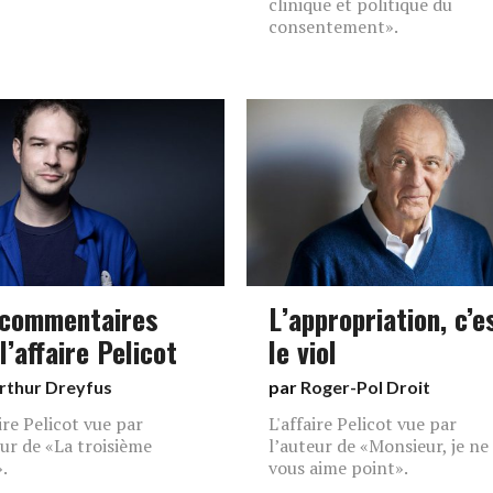
clinique et politique du
consentement».
 commentaires
L’appropriation, c’e
l’affaire Pelicot
le viol
rthur Dreyfus
par
Roger-Pol Droit
aire Pelicot vue par
L'affaire Pelicot vue par
eur de «La troisième
l’auteur de «Monsieur, je ne
.
vous aime point».