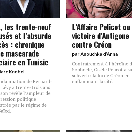
, les trente-neuf
L’Affaire Pelicot ou 
usés et l’absurde
victoire d’Antigone
cès : chronique
contre Créon
ne mascarade
par
Anouchka d’Anna
ciaire en Tunisie
Contrairement à l’héroïne 
Sophocle, Gisèle Pelicot a s
arc Knobel
subvertir la loi de Créon en
ndamnation de Bernard-
enflammant la cité.
 Lévy à trente-trois ans
ison révèle l’ampleur de
pression politique
strée par le régime de
Saïed.