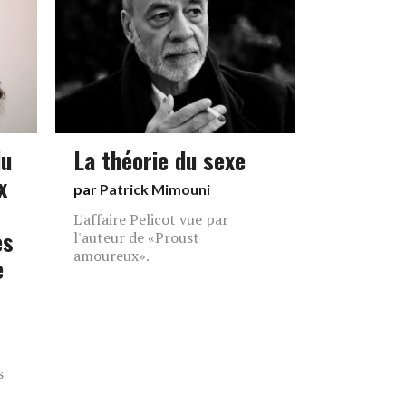
du
La théorie du sexe
x
par
Patrick Mimouni
L'affaire Pelicot vue par
es
l'auteur de «Proust
amoureux».
e
s