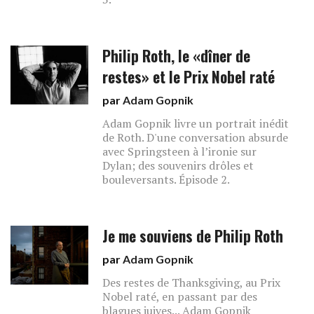
Philip Roth, le «dîner de
restes» et le Prix Nobel raté
par
Adam Gopnik
Adam Gopnik livre un portrait inédit
de Roth. D'une conversation absurde
avec Springsteen à l’ironie sur
Dylan; des souvenirs drôles et
bouleversants. Épisode 2.
Je me souviens de Philip Roth
par
Adam Gopnik
Des restes de Thanksgiving, au Prix
Nobel raté, en passant par des
blagues juives... Adam Gopnik