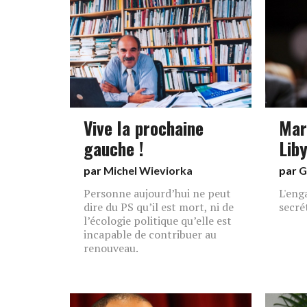
Vive la prochaine
Mar
gauche !
Lib
par
Michel Wieviorka
par
G
Personne aujourd’hui ne peut
L'eng
dire du PS qu’il est mort, ni de
secré
l’écologie politique qu’elle est
incapable de contribuer au
renouveau.