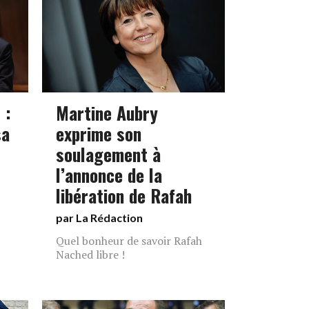
 :
Martine Aubry
sa
exprime son
soulagement à
l’annonce de la
libération de Rafah
par La Rédaction
Quel bonheur de savoir Rafah
Nached libre !