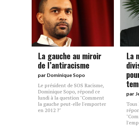
La gauche au miroir
La n
de l’antiracisme
divi
pou
par
Dominique Sopo
tem
Le président de SOS Racisme,
Dominique Sopo, répond ce
par
J
lundi à la question "Comment
la gauche peut-elle l'emporter
Tous 
en 2012 ?"
répon
"Comm
l'emp