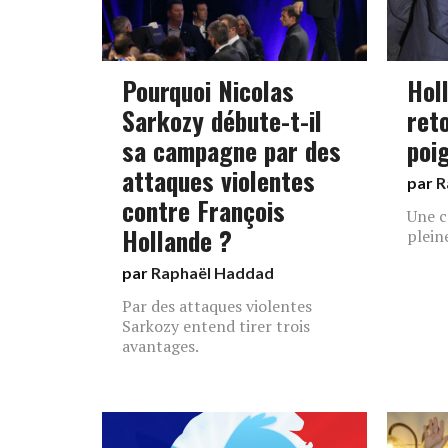
Pourquoi Nicolas
Hol
Sarkozy débute-t-il
ret
sa campagne par des
poi
attaques violentes
par
R
contre François
Une c
Hollande ?
plein
par
Raphaël Haddad
Par des attaques violentes
Sarkozy entend tirer trois
avantages.