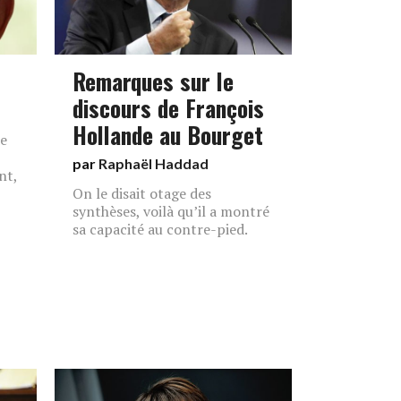
Remarques sur le
discours de François
Hollande au Bourget
de
par
Raphaël Haddad
nt,
On le disait otage des
synthèses, voilà qu’il a montré
sa capacité au contre-pied.