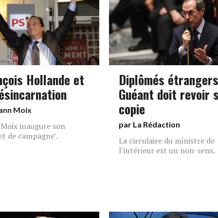
nçois Hollande et
Diplômés étrangers
désincarnation
Guéant doit revoir 
copie
ann Moix
par La Rédaction
Moix inaugure son
et de campagne".
La circulaire du ministre de
l'intérieur est un non-sens.