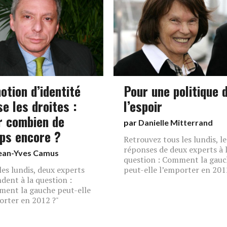
otion d’identité
Pour une politique 
se les droites :
l’espoir
r combien de
par
Danielle Mitterrand
ps encore ?
Retrouvez tous les lundis, le
réponses de deux experts à 
ean-Yves Camus
question : Comment la gau
les lundis, deux experts
peut-elle l’emporter en 201
dent à la question :
ent la gauche peut-elle
orter en 2012 ?"