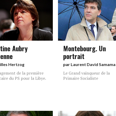
tine Aubry
Montebourg. Un
yenne
portrait
illes Hertzog
par
Laurent David Samama
agement de la première
Le Grand vainqueur de la
taire du PS pour la Libye.
Primaire Socialiste