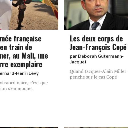
rmée française
Les deux corps de
en train de
Jean-François Copé
ner, au Mali, une
par
Deborah Gutermann-
rre exemplaire
Jacquet
Quand Jacques-Alain Miller 
ernard-Henri Lévy
penche sur le cas Copé
extraordinaire, c’est que
nion s’en moque.