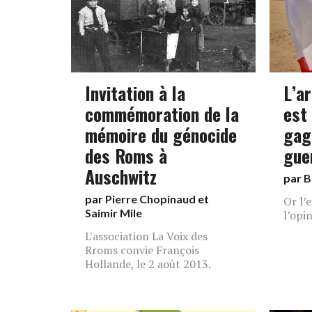
Invitation à la
L’a
commémoration de la
est 
mémoire du génocide
gag
des Roms à
gue
Auschwitz
par
B
par
Pierre Chopinaud
et
Or l’
Saimir Mile
l’opi
L'association La Voix des
Rroms convie François
Hollande, le 2 août 2013.