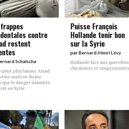
 frappes
Puisse François
identales contre
Hollande tenir bon
ad restent
sur la Syrie
entes
par
Bernard-Henri Lévy
ernard Schalscha
Hollande face aux querelleu
chicaneurs et soupçonneurs
 peut plus laisser Assad
utine maîtres du jeu
s que le danger islamiste
roît en Syrie