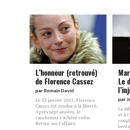
L’honneur (retrouvé)
Mar
de Florence Cassez
Le 
l’in
par
Romain David
par
J
Le 23 janvier 2013, Florence
Cassez est rendue à la liberté.
Le dé
Après sept années, le
et à 
cauchemar s’achève enfin.
coupl
Retour sur l'affaire.
invit