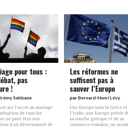
iage pour tous :
Les réformes ne
débat, pas
suffisent pas à
jure !
sauver l’Europe
érémy Sebbane
par
Bernard-Henri Lévy
bat sur l'accès au mariage
Une Europe sans la Grèce et
l'adoption de tous les
l’Italie, une Europe privée d
es ne peut être une
sa souche grecque et de sa
ation à un déversement de
ressource romaine, ne serai