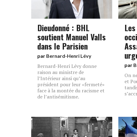
Dieudonné : BHL
Les
soutient Manuel Valls
occ
dans le Parisien
Ass
urg
par
Bernard-Henri Lévy
par
B
Bernard-Henri Lévy donne
raison au ministre de
On ne
l’Intérieur ainsi qu’au
et Po
président pour leur «fermeté»
tandi
face à la montée du racisme et
sʼacc
de l’antisémitisme.