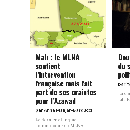
Mali : le MLNA
Dou
soutient
du 
l’intervention
poli
française mais fait
par
Y
part de ses craintes
La su
pour l’Azawad
Lila 
par
Anna Mahjar-Barducci
Le dernier et inquiet
communiqué du MLNA.