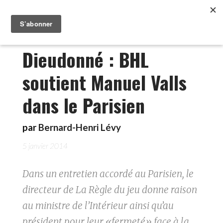
Dieudonné : BHL
soutient Manuel Valls
dans le Parisien
par
Bernard-Henri Lévy
5 janvier 2014
Dans un entretien accordé au Parisien, le
directeur de La Règle du jeu donne raison
au ministre de l’Intérieur ainsi qu’au
président pour leur «fermeté» face à la