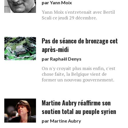
par
Yann Moix
Yann Moix s'entretenait avec Bertil
Scali ce jeudi 29 décembre.
Pas de séance de bronzage cet
après-midi
par
Raphaël Denys
On n'y croyait plus mais enfin, c'est
chose faite, la Belgique vient de
former un nouveau gouvernement.
Martine Aubry réaffirme son
soutien total au peuple syrien
par
Martine Aubry