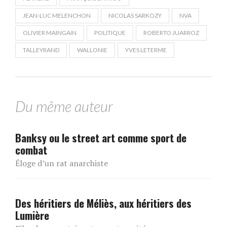
JEAN-LUC MELENCHON
NICOLAS SARKOZY
NVA
OLIVIER MAINGAIN
POLITIQUE
ROBERTO JUARROZ
TALLEYRAND
WALLONIE
YVES LETERME
Du même auteur
Banksy ou le street art comme sport de
combat
Éloge d’un rat anarchiste
Des héritiers de Méliès, aux héritiers des
Lumière