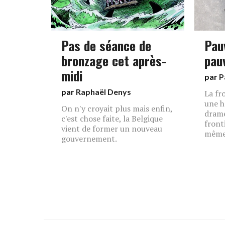
Pas de séance de
Pau
bronzage cet après-
pau
midi
par
P
par
Raphaël Denys
La fr
une h
On n'y croyait plus mais enfin,
drame
c'est chose faite, la Belgique
front
vient de former un nouveau
même
gouvernement.