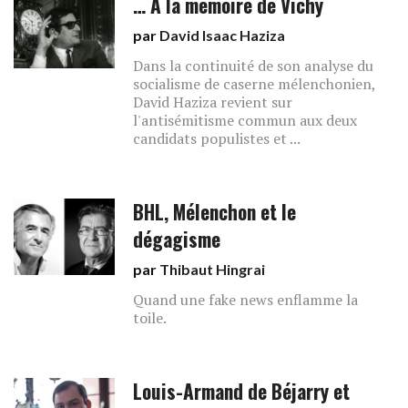
… A la mémoire de Vichy
par
David Isaac Haziza
Dans la continuité de son analyse du
socialisme de caserne mélenchonien,
David Haziza revient sur
l'antisémitisme commun aux deux
candidats populistes et ...
BHL, Mélenchon et le
dégagisme
par
Thibaut Hingrai
Quand une fake news enflamme la
toile.
Louis-Armand de Béjarry et