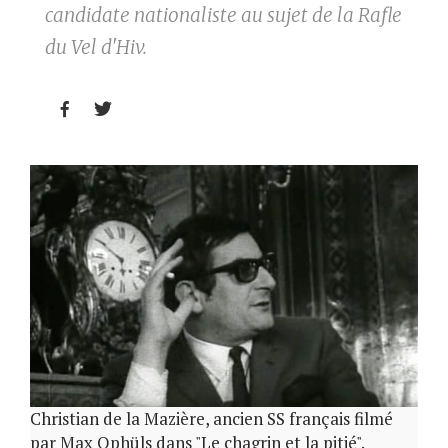
candidate nationaliste au sujet de la Rafle
du Vel d'Hiv.


Christian de la Mazière, ancien SS français filmé
par Max Ophüls dans "Le chagrin et la pitié".