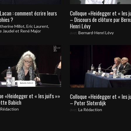
 Lacan : comment écrire leurs
Colloque «Heidegger et « les j
phies ?
– Discours de clôture par Bern
Henri Lévy
therine Millot, Eric Laurent,
e Jaudel et René Major
avec
Bernard-Henri Lévy
ue «Heidegger et « les juifs »»
Colloque «Heidegger et « les j
tte Babich
– Peter Sloterdijk
 Rédaction
avec
La Rédaction