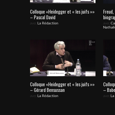
Colloque «Heidegger et « les juifs »»
Freud,
– Pascal David
biogra
avec
La Rédaction
avec
Ca
Nathali
Colloque «Heidegger et « les juifs »»
Colloq
– Gérard Bensussan
– Babe
avec
La Rédaction
avec
La