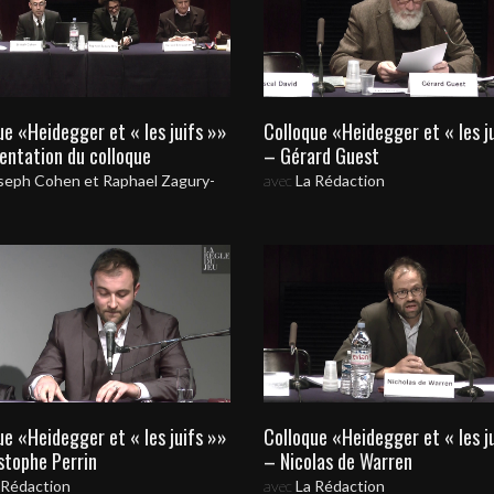
ue «Heidegger et « les juifs »»
Colloque «Heidegger et « les j
entation du colloque
– Gérard Guest
seph Cohen et Raphael Zagury-
avec
La Rédaction
ue «Heidegger et « les juifs »»
Colloque «Heidegger et « les j
stophe Perrin
– Nicolas de Warren
 Rédaction
avec
La Rédaction