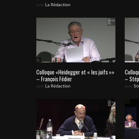
avec
La Rédaction
Colloque «Heidegger et « les juifs »»
Colloq
– François Fédier
– Stép
avec
La Rédaction
avec
St