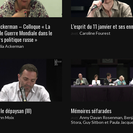
Ackerman – Colloque « La
L’esprit du 11 janvier et ses en
e Guerre Mondiale dans le
avec
Caroline Fourest
rs politique russe »
lia Ackerman
le dépaysan (III)
Mémoires séfarades
nn Moix
avec
Anny Dayan Rosenman, Benj
Stora, Guy Sitbon et Paula Jacqu