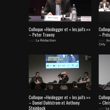
Colloque «Heidegger et « les juifs »»
Colloq
– Peter Trawny
– Prés
avec
La Rédaction
avec
Jo
Orly
Colloque «Heidegger et « les juifs »»
Colloq
– Daniel Dahlstrom et Anthony
– Chri
Steinbock
avec
La