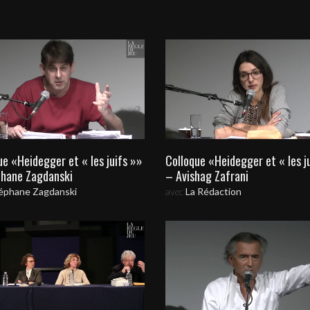
ue «Heidegger et « les juifs »»
Colloque «Heidegger et « les j
hane Zagdanski
– Avishag Zafrani
éphane Zagdanski
avec
La Rédaction