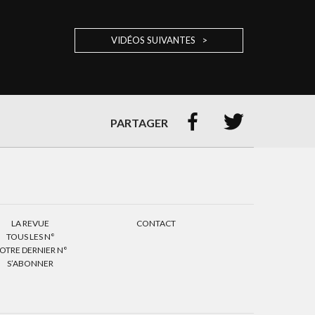
VIDÉOS SUIVANTES >


PARTAGER
LA REVUE
CONTACT
TOUS LES N°
OTRE DERNIER N°
S’ABONNER