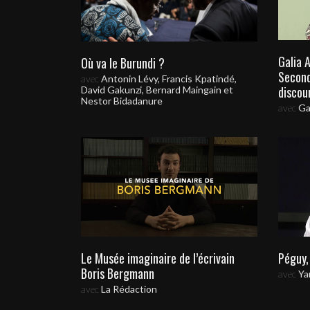
Galia 
Où va le Burundi ?
Second
avec
Antonin Lévy, Francis Kpatindé,
discou
David Gakunzi, Bernard Maingain et
Nestor Bidadanure
avec
Ga
Le Musée imaginaire de l’écrivain
Péguy, 
Boris Bergmann
avec
Ya
avec
La Rédaction