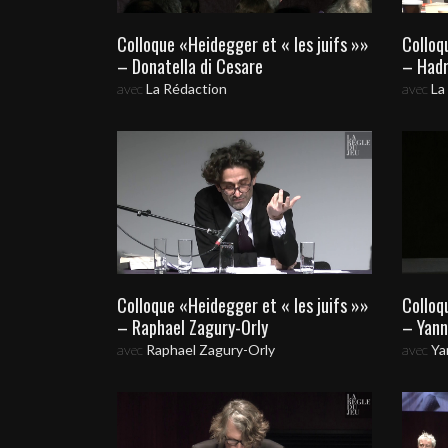
Colloque «Heidegger et « les juifs »»
Colloq
– Donatella di Cesare
– Hadr
avec
La Rédaction
avec
La
Colloque «Heidegger et « les juifs »»
Colloq
– Raphael Zagury-Orly
– Yann
avec
Raphael Zagury-Orly
avec
Ya