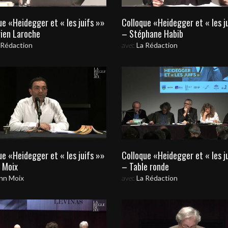
ue «Heidegger et « les juifs »»
Colloque «Heidegger et « les j
ien Laroche
– Stéphane Habib
 Rédaction
avec
La Rédaction
ue «Heidegger et « les juifs »»
Colloque «Heidegger et « les j
 Moix
– Table ronde
nn Moix
avec
La Rédaction