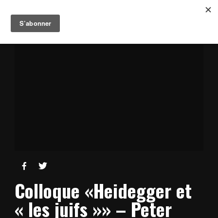


Colloque «Heidegger et
« les juifs »» – Peter