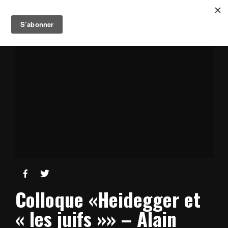


Colloque «Heidegger et
« les juifs »» – Alain