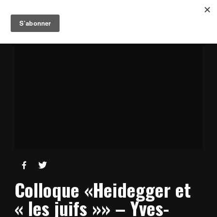


Colloque «Heidegger et
« les juifs »» – Yves-