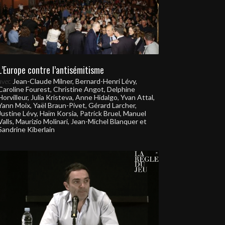
L’Europe contre l’antisémitisme
avec
Jean-Claude Milner, Bernard-Henri Lévy,
Caroline Fourest, Christine Angot, Delphine
Horvilleur, Julia Kristeva, Anne Hidalgo, Yvan Attal,
Yann Moix, Yaël Braun-Pivet, Gérard Larcher,
Justine Lévy, Haïm Korsia, Patrick Bruel, Manuel
Valls, Maurizio Molinari, Jean-Michel Blanquer et
Sandrine Kiberlain