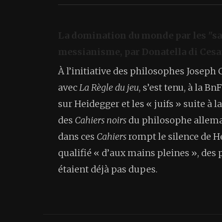
La domination du monde par les "s
messianisme, par Donatella di Cesa
À l’initiative des philosophes Joseph
avec
La Règle du jeu
, s’est tenu, à la B
sur Heidegger et les « juifs » suite à
des
Cahiers noirs
du philosophe alleman
dans ces
Cahiers
rompt le silence de He
qualifié « d’aux mains pleines », des p
étaient déjà pas dupes.