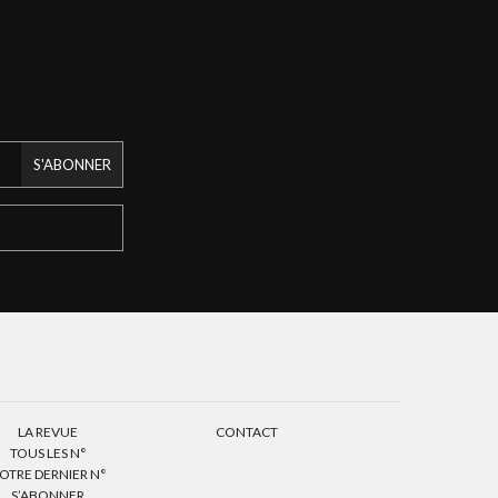
S'ABONNER
LA REVUE
CONTACT
TOUS LES N°
OTRE DERNIER N°
S’ABONNER