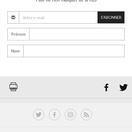
S'ABONNER
Prénom
Nom

