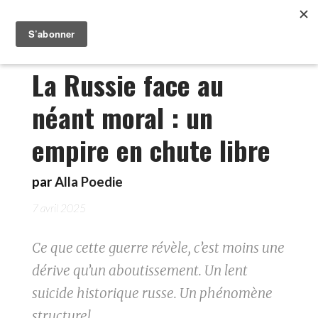
La Russie face au
néant moral : un
empire en chute libre
par
Alla Poedie
7 avril 2025
Ce que cette guerre révèle, c’est moins une
dérive qu’un aboutissement. Un lent
suicide historique russe. Un phénomène
structurel.