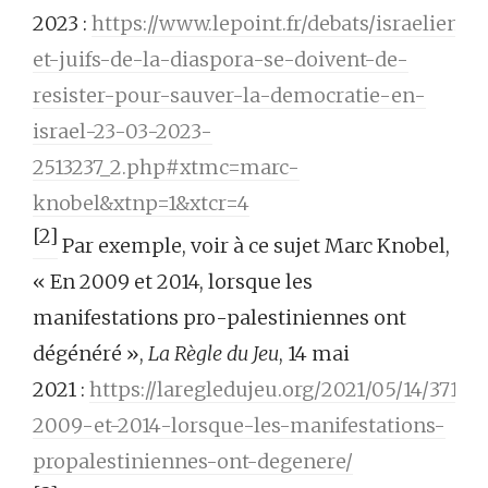
2023 :
https://www.lepoint.fr/debats/israeliens-
et-juifs-de-la-diaspora-se-doivent-de-
resister-pour-sauver-la-democratie-en-
israel-23-03-2023-
2513237_2.php#xtmc=marc-
knobel&xtnp=1&xtcr=4
[2]
Par exemple, voir à ce sujet Marc Knobel,
« En 2009 et 2014, lorsque les
manifestations pro-palestiniennes ont
dégénéré »,
La Règle du Jeu
, 14 mai
2021 :
https://laregledujeu.org/2021/05/14/37144
2009-et-2014-lorsque-les-manifestations-
propalestiniennes-ont-degenere/