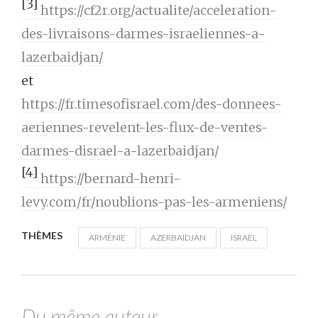
[3]
https://cf2r.org/actualite/acceleration-
des-livraisons-darmes-israeliennes-a-
lazerbaidjan/
et
https://fr.timesofisrael.com/des-donnees-
aeriennes-revelent-les-flux-de-ventes-
darmes-disrael-a-lazerbaidjan/
[4]
https://bernard-henri-
levy.com/fr/noublions-pas-les-armeniens/
THÈMES
ARMÉNIE
AZERBAÏDJAN
ISRAËL
Du même auteur