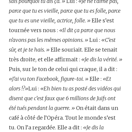
sais pourquoi tu dis ça.»
Lui :
«Je ne t’aime pas,
parce que tu es vieille, parce que tu es folle, parce
que tu es une vieille, actrice, folle.»
Elle s’est
tournée vers nous :
«Il dit ça parce que nous
n’avons pas les mêmes opinions.»
Lui :
«C’est
sûr, et je te hais.»
Elle souriait. Elle se tenait
très droite, et elle affirmait :
«Je dis la vérité.»
Puis, sur le ton de celui qui craque, il a dit :
«J’ai vu ton Facebook, figure-toi.»
Elle :
«Et
alors !?»
Lui :
«Eh bien tu as posté des vidéos qui
disent que c’est faux que 6 millions de Juifs ont
été tués pendant la guerre.»
On était dans un
café à côté de l’Opéra. Tout le monde s’est
tu. On l’a regardée. Elle a dit :
«Je dis la