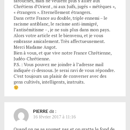
farouches, mais ne veulent plus s’allier aux
Chrétiens d’Orient , ni aux Juifs, jugés « métèques »,
« étrangers ». Eternellement étrangers.
Dans cette France au double, triple ennemi – le
racisme antiblanc, le racisme anti-immigré,
l’antisémitisme – , je ne suis plus dans mon pays.
Alors votre article est le bienvenu, et je vous
embrasse amicalement. Très affectueusement.
Merci Madame Angot.
Bien à vous, et que vive notre France Chrétienne,
Judéo-Chrétienne.
P.S. : Vous pouvez me joindre à l’adresse mail
indiquée ci-dessous. Je serai ravi de vous répondre.
C’est toujours un plaisir de converser avec des
gens cultivés, intelligents, instruits.
PIERRE
dit :
16 février 2017 à 11:16
Quand on ne se soumet pas et on gratte le fond de