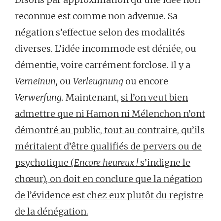
reconnue est comme non advenue. Sa
négation s’effectue selon des modalités
diverses. L’idée incommode est déniée, ou
démentie, voire carrément forclose. Il y a
Verneinun,
ou
Verleugnung
ou encore
Verwerfung.
Maintenant,
si l’on veut bien
admettre que ni Hamon ni Mélenchon n’ont
démontré au public, tout au contraire, qu’ils
méritaient d’être qualifiés de pervers ou de
psychotique (
Encore heureux !
s’indigne le
chœur), on doit en conclure que la négation
de l’évidence est chez eux plutôt du registre
de la dénégation.