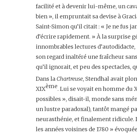
facilité et à devenir lui-même, un cava
bien », il empruntait sa devise à Graci
Saint-Simon qu’il citait : « Je ne fus 
d’écrire rapidement. » À la surprise gé
innombrables lectures d’autodidacte, q
son regard inaltéré une fraîcheur sans 
qu’il ignorait, et peu des spectacles, q
Dans la
Chartreuse
, Stendhal avait plo
ème
XIX
. Lui se voyait en homme du X
possibles », disait-il, monde sans mém
un lustre paradoxal), tantôt mangé par
neurasthénie, et finalement ridicule. 
les années voisines de 1780 » évoquées