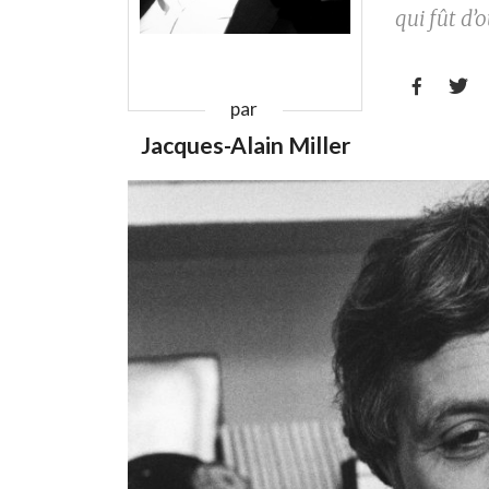
qui fût d’


par
Jacques-Alain Miller