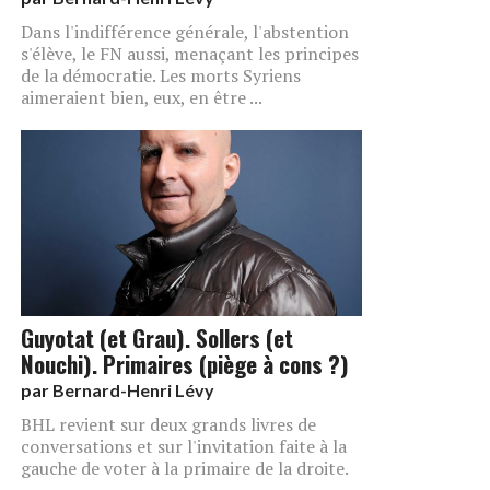
Dans l'indifférence générale, l'abstention
s'élève, le FN aussi, menaçant les principes
de la démocratie. Les morts Syriens
aimeraient bien, eux, en être ...
Guyotat (et Grau). Sollers (et
Nouchi). Primaires (piège à cons ?)
par
Bernard-Henri Lévy
BHL revient sur deux grands livres de
conversations et sur l'invitation faite à la
gauche de voter à la primaire de la droite.