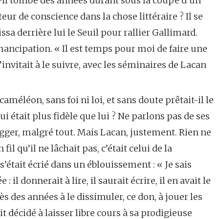
-il tombé des années durant sous la coupe d’un
teur de conscience dans la chose littéraire ? Il se
ssa derrière lui le Seuil pour rallier Gallimard.
ancipation. « Il est temps pour moi de faire une
nvitait à le suivre, avec les séminaires de Lacan
améléon, sans foi ni loi, et sans doute prêtait-il le
i était plus fidèle que lui ? Ne parlons pas de ses
gger, malgré tout. Mais Lacan, justement. Rien ne
fil qu’il ne lâchait pas, c’était celui de la
l s’était écrié dans un éblouissement : « Je sais
e : il donnerait à lire, il saurait écrire, il en avait le
s des années à le dissimuler, ce don, à jouer les
it décidé à laisser libre cours à sa prodigieuse