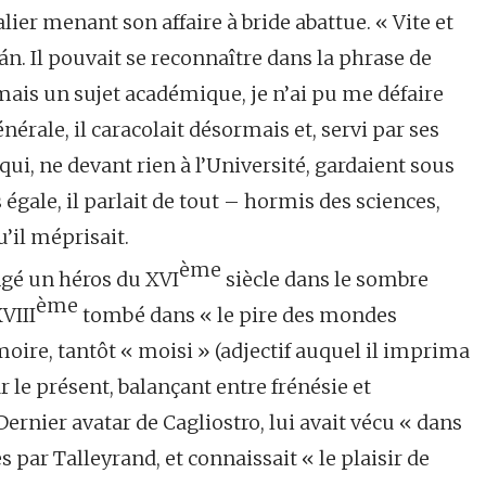
lier menant son affaire à bride abattue. « Vite et
án. Il pouvait se reconnaître dans la phrase de
jamais un sujet académique, je n’ai pu me défaire
nérale, il caracolait désormais et, servi par ses
ui, ne devant rien à l’Université, gardaient sous
égale, il parlait de tout – hormis des sciences,
u’il méprisait.
ème
ngé un héros du XVI
siècle dans le sombre
ème
VIII
tombé dans « le pire des mondes
oire, tantôt « moisi » (adjectif auquel il imprima
 le présent, balançant entre frénésie et
Dernier avatar de Cagliostro, lui avait vécu « dans
 par Talleyrand, et connaissait « le plaisir de