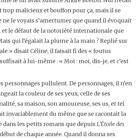
comme le lui avait susurré André Breton. Nul n’était
t trop malicieux et bouffon pour ça, mais il se
 Je ne le voyais s’amertumer que quand il évoquait
, et le défaut de la notoriété internationale que
Mais qui l’égalait la plume à la main ? Replié sur
le » disait Céline, il faisait fi des « foutus
suffisait à lui-même : « Moi : moi, dis-je, et c’est
les personnages pullulent. De personnages, il n’en
ngeait la couleur de ses yeux, celle de ses
nalité, sa maison, son amoureuse, ses us, et tel
était invariablement du même que se racontait la
ble dans les petits romans que depuis
L’Étoile des
au début de chaque année. Quand il donna ses