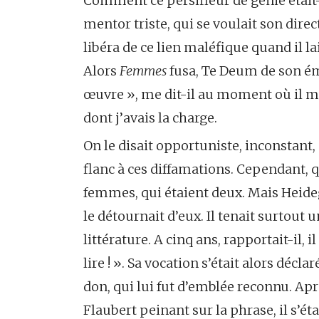
Comment ce persifleur de génie était
mentor triste, qui se voulait son direc
libéra de ce lien maléfique quand il lai
Alors
Femmes
fusa, Te Deum de son ém
œuvre », me dit-il au moment où il m’i
dont j’avais la charge.
On le disait opportuniste, inconstant, c
flanc à ces diffamations. Cependant, qu
femmes, qui étaient deux. Mais Heide
le détournait d’eux. Il tenait surtout un 
littérature. A cinq ans, rapportait-il, i
lire ! ». Sa vocation s’était alors déclaré
don, qui lui fut d’emblée reconnu. Aprè
Flaubert peinant sur la phrase, il s’éta