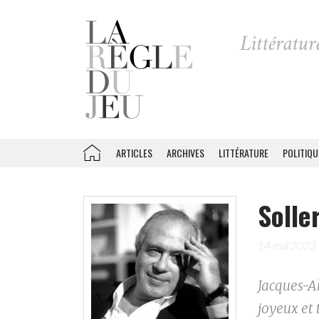
ARTICLES
ARCHIVES
LITTÉRATURE
POLITIQU
Soller
14 mai 2023
Jacques-Al
joyeux et 