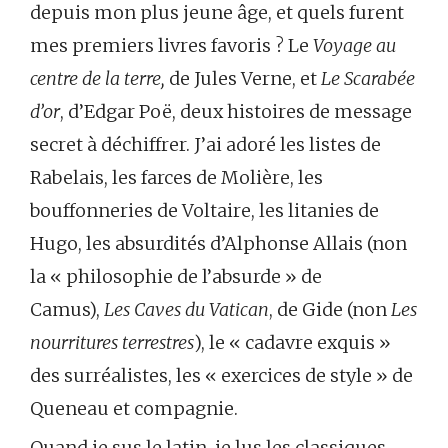
depuis mon plus jeune âge, et quels furent
mes premiers livres favoris ? Le
Voyage au
centre de la terre,
de Jules Verne, et
Le Scarabée
d’or
, d’Edgar Poë, deux histoires de message
secret à déchiffrer. J’ai adoré les listes de
Rabelais, les farces de Molière, les
bouffonneries de Voltaire, les litanies de
Hugo, les absurdités d’Alphonse Allais (non
la « philosophie de l’absurde » de
Camus),
Les Caves du Vatican
, de Gide (non
Les
nourritures terrestres
), le « cadavre exquis »
des surréalistes, les « exercices de style » de
Queneau et compagnie.
Quand je sus le latin, je lus les classiques,