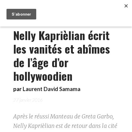
Nelly Kaprièlian écrit
les vanités et abîmes
de l’âge d’or
hollywoodien
par
Laurent David Samama
27 janvier 2016
Après le réussi Manteau de Greta Garbo,
Nelly Kaprièlian est de retour dans la cité