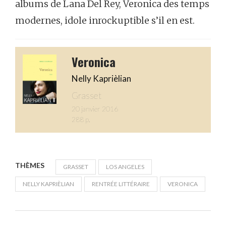
albums de Lana Del Rey, Veronica des temps
modernes, idole inrockuptible s’il en est.
Veronica
Nelly Kaprièlian
Grasset
20 janvier 2016
288 p.
THÈMES
GRASSET
LOS ANGELES
NELLY KAPRIÈLIAN
RENTRÉE LITTÉRAIRE
VERONICA