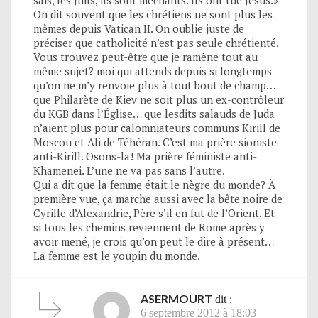
sais, les Juifs, ils sont méchants. Ils ont tué Jésus.»
On dit souvent que les chrétiens ne sont plus les
mêmes depuis Vatican II. On oublie juste de
préciser que catholicité n’est pas seule chrétienté.
Vous trouvez peut-être que je ramène tout au
même sujet? moi qui attends depuis si longtemps
qu’on ne m’y renvoie plus à tout bout de champ…
que Philarète de Kiev ne soit plus un ex-contrôleur
du KGB dans l’Église… que lesdits salauds de Juda
n’aient plus pour calomniateurs communs Kirill de
Moscou et Ali de Téhéran. C’est ma prière sioniste
anti-Kirill. Osons-la! Ma prière féministe anti-
Khamenei. L’une ne va pas sans l’autre.
Qui a dit que la femme était le nègre du monde? À
première vue, ça marche aussi avec la bête noire de
Cyrille d’Alexandrie, Père s’il en fut de l’Orient. Et
si tous les chemins reviennent de Rome après y
avoir mené, je crois qu’on peut le dire à présent…
La femme est le youpin du monde.
ASERMOURT
dit :
6 septembre 2012 à 18:03