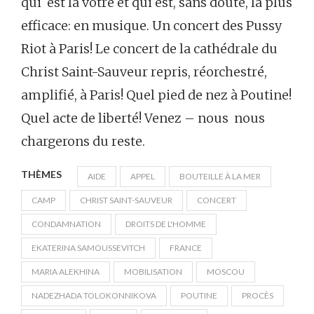
qui est la vôtre et qui est, sans doute, la plus
efficace: en musique. Un concert des Pussy
Riot à Paris! Le concert de la cathédrale du
Christ Saint-Sauveur repris, réorchestré,
amplifié, à Paris! Quel pied de nez à Poutine!
Quel acte de liberté! Venez – nous nous
chargerons du reste.
THÈMES
AIDE
APPEL
BOUTEILLE À LA MER
CAMP
CHRIST SAINT-SAUVEUR
CONCERT
CONDAMNATION
DROITS DE L'HOMME
EKATERINA SAMOUSSEVITCH
FRANCE
MARIA ALEKHINA
MOBILISATION
MOSCOU
NADEZHADA TOLOKONNIKOVA
POUTINE
PROCÈS