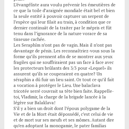
L’évangéliste aura voulu prévenir les émeutières de
ce que la toile d’araignée mondiale était bel et bien
la seule entité à pouvoir capturer un serpent de
l’espèce qui leur filait au train, à condition que ce
dernier continuât de la traiter par le mépris et fût
tenu dans l’ignorance de la nature vorace de sa
tisseuse cachée.
Les Seraphîm n’ont pas de vagin. Mais il n’ont pas
davantage de pénis. Les reconnaîtriez-vous sous la
forme qu’ils prennent afin de se montrer aux yeux
fragiles qui ne souffriraient pas un face à face avec
les protecteurs brûlants des 3/3 pour «Lequel» ils
assurent qu’ils se couperaient en quatre? Un
séraphin a dû fuir un lieu saint. Or tout ce qu’il fait
a vocation à protéger le Lieu. Une balaclava
tricotée serré couvrait sa tête bien faite. Rappelle-
toi, Vladimir, la charge de la brigade lancée à la
légère sur Balaklava!
S’il y a bien un droit dont l’époux polygame de la
Vie et de la Mort était dépossédé, c’est celui de vie
et de mort sur ses meufs et ses mômes. Autant dire
qu’en adoptant la monogamie, le pater familias