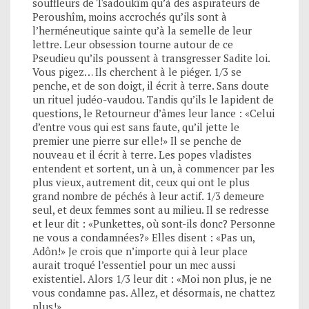
souffleurs de Tsadoukîm qu’à des aspirateurs de
Peroushîm, moins accrochés qu’ils sont à
l’herméneutique sainte qu’à la semelle de leur
lettre. Leur obsession tourne autour de ce
Pseudieu qu’ils poussent à transgresser Sadite loi.
Vous pigez… Ils cherchent à le piéger. 1/3 se
penche, et de son doigt, il écrit à terre. Sans doute
un rituel judéo-vaudou. Tandis qu’ils le lapident de
questions, le Retourneur d’âmes leur lance : «Celui
d’entre vous qui est sans faute, qu’il jette le
premier une pierre sur elle!» Il se penche de
nouveau et il écrit à terre. Les popes vladistes
entendent et sortent, un à un, à commencer par les
plus vieux, autrement dit, ceux qui ont le plus
grand nombre de péchés à leur actif. 1/3 demeure
seul, et deux femmes sont au milieu. Il se redresse
et leur dit : «Punkettes, où sont-ils donc? Personne
ne vous a condamnées?» Elles disent : «Pas un,
Adôn!» Je crois que n’importe qui à leur place
aurait troqué l’essentiel pour un mec aussi
existentiel. Alors 1/3 leur dit : «Moi non plus, je ne
vous condamne pas. Allez, et désormais, ne chattez
plus!»