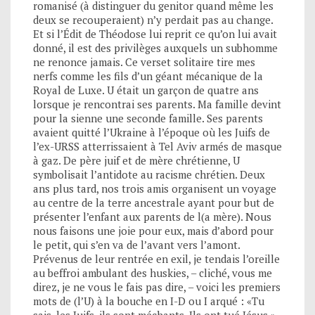
romanisé (à distinguer du genitor quand même les
deux se recouperaient) n’y perdait pas au change.
Et si l’Édit de Théodose lui reprit ce qu’on lui avait
donné, il est des privilèges auxquels un subhomme
ne renonce jamais. Ce verset solitaire tire mes
nerfs comme les fils d’un géant mécanique de la
Royal de Luxe. U était un garçon de quatre ans
lorsque je rencontrai ses parents. Ma famille devint
pour la sienne une seconde famille. Ses parents
avaient quitté l’Ukraine à l’époque où les Juifs de
l’ex-URSS atterrissaient à Tel Aviv armés de masque
à gaz. De père juif et de mère chrétienne, U
symbolisait l’antidote au racisme chrétien. Deux
ans plus tard, nos trois amis organisent un voyage
au centre de la terre ancestrale ayant pour but de
présenter l’enfant aux parents de l(a mère). Nous
nous faisons une joie pour eux, mais d’abord pour
le petit, qui s’en va de l’avant vers l’amont.
Prévenus de leur rentrée en exil, je tendais l’oreille
au beffroi ambulant des huskies, – cliché, vous me
direz, je ne vous le fais pas dire, – voici les premiers
mots de (l’U) à la bouche en I-D ou I arqué : «Tu