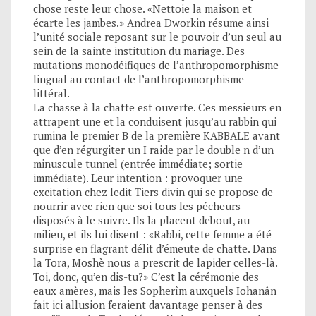
chose reste leur chose. «Nettoie la maison et
écarte les jambes.» Andrea Dworkin résume ainsi
l’unité sociale reposant sur le pouvoir d’un seul au
sein de la sainte institution du mariage. Des
mutations monodéifiques de l’anthropomorphisme
lingual au contact de l’anthropomorphisme
littéral.
La chasse à la chatte est ouverte. Ces messieurs en
attrapent une et la conduisent jusqu’au rabbin qui
rumina le premier B de la première KABBALE avant
que d’en régurgiter un I raide par le double n d’un
minuscule tunnel (entrée immédiate; sortie
immédiate). Leur intention : provoquer une
excitation chez ledit Tiers divin qui se propose de
nourrir avec rien que soi tous les pécheurs
disposés à le suivre. Ils la placent debout, au
milieu, et ils lui disent : «Rabbi, cette femme a été
surprise en flagrant délit d’émeute de chatte. Dans
la Tora, Moshè nous a prescrit de lapider celles-là.
Toi, donc, qu’en dis-tu?» C’est la cérémonie des
eaux amères, mais les Sopherîm auxquels Iohanân
fait ici allusion feraient davantage penser à des