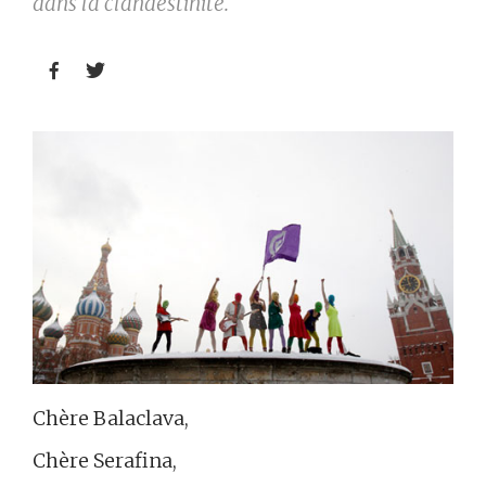
dans la clandestinité.


Chère Balaclava,
Chère Serafina,