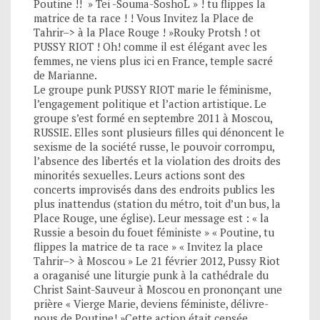
Poutine !! » Tei -Souma-SoshoL » ! tu flippes la
matrice de ta race ! ! Vous Invitez la Place de
Tahrir–> à la Place Rouge ! »Rouky Protsh ! ot
PUSSY RIOT ! Oh! comme il est élégant avec les
femmes, ne viens plus ici en France, temple sacré
de Marianne.
Le groupe punk PUSSY RIOT marie le féminisme,
l’engagement politique et l’action artistique. Le
groupe s’est formé en septembre 2011 à Moscou,
RUSSIE. Elles sont plusieurs filles qui dénoncent le
sexisme de la société russe, le pouvoir corrompu,
l’absence des libertés et la violation des droits des
minorités sexuelles. Leurs actions sont des
concerts improvisés dans des endroits publics les
plus inattendus (station du métro, toit d’un bus, la
Place Rouge, une église). Leur message est : « la
Russie a besoin du fouet féministe » « Poutine, tu
flippes la matrice de ta race » « Invitez la place
Tahrir–> à Moscou » Le 21 février 2012, Pussy Riot
a oraganisé une liturgie punk à la cathédrale du
Christ Saint-Sauveur à Moscou en prononçant une
prière « Vierge Marie, deviens féministe, délivre-
nous de Poutine! »Cette action était censée