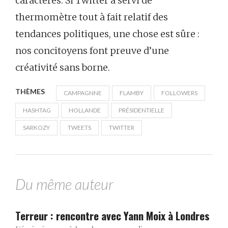
caractères. Si Twitter a servi de
thermomètre tout à fait relatif des
tendances politiques, une chose est sûre :
nos concitoyens font preuve d’une
créativité sans borne.
THÈMES
CAMPAGNNE
FLAMBY
FOLLOWERS
HASHTAG
HOLLANDE
PRÉSIDENTIELLE
SARKOZY
TWEETS
TWITTER
Du même auteur
Terreur : rencontre avec Yann Moix à Londres