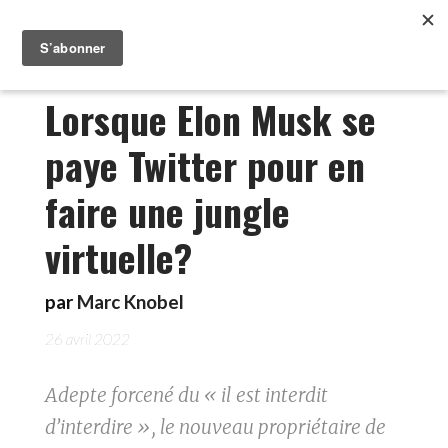
Lorsque Elon Musk se
paye Twitter pour en
faire une jungle
virtuelle?
par
Marc Knobel
26 avril 2022
Adepte forcené du « il est interdit
d’interdire », le nouveau propriétaire de