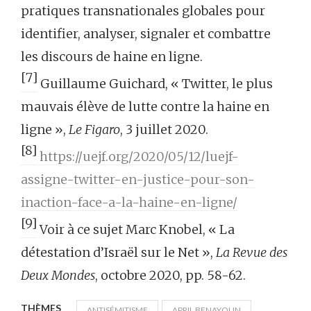
pratiques transnationales globales pour
identifier, analyser, signaler et combattre
les discours de haine en ligne.
[7]
Guillaume Guichard, « Twitter, le plus
mauvais élève de lutte contre la haine en
ligne »,
Le Figaro
, 3 juillet 2020.
[8]
https://uejf.org/2020/05/12/luejf-
assigne-twitter-en-justice-pour-son-
inaction-face-a-la-haine-en-ligne/
[9]
Voir à ce sujet Marc Knobel, « La
détestation d’Israël sur le Net »,
La Revue des
Deux Mondes
, octobre 2020, pp. 58-62.
THÈMES
ANTISÉMITISME
APRIL BENAYOUN