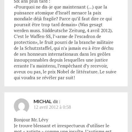
Six ans plus tard :
«Pourquoi ne dis-je que maintenant (…) que la
puissance atomique d’Israël menace la paix
mondiale déjà fragile? Parce qu’il faut dire ce qui
pourrait être trop tard demain» (Was gesagt
werden muss. Süddeutsche Zeitung, 4 avril 2012).
C’est le Waffen-SS, l’«arme de l’escadron de
protection», le fruit pourri de la branche militaire
de la Schutzstaffel, qui n’a jamais eu à être déchu
de ses honneurs internationaux dans les geôles
insoupçonnables depuis lesquelles une justice
errante l’a maintenu, l’empêchant d’y recevoir,
aveux ou pas, le prix Nobel de littérature. Le suive
qui voudra se révéler par suit!
MICHAL
dit :
12 avril 2012 à 0:58
Bonjour Mr. Lévy
Je trouve blessant et irrespectueux d’utiliser le
mot « autiste » comme une insulte. L’autisme est