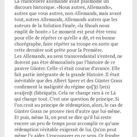
La chancelière allemande avait psalmodié un
discours historique. «Nous autres, Allemands»,
autres que vous autres, non-Allemands, mais avant
tout, autres Allemands, Allemands autres que les
auteurs de la Solution Finale, «la Shoah nous
emplit de honte.» Le moment est peut-être venu
pour elle de répéter ce qu’elle a dit, et en bonne
chorégraphe, faire répéter sa troupe en sorte que
cette dernière soit prête pour la Première.
Les Allemands, au sens transcendantal s’entend, ne
doivent pas être démoralisés par l’histoire de ce
pauvre Günter. Celle-ci était courue d’avance. Elle
fait partie intégrante de la grande Histoire. Il était
inévitable que des Albert Speer et des Günter Grass
confirment la malignité du régime qu[’](i l)e(s)
avai[en]t (fabriqué)s. Cela ne change rien à ce Là
qui change tout. C’est une question de principe. Si
l’on croit au principe de rédemption, alors, le cas de
Günter Grass ne prouve rien d’autre que lui-même.
Et puis, même là, on peut se dire qu’il lui reste
encore un peu de temps pour accomplir ce qu’une
rédemption véritable exigerait de lui. Qu’on peut
même l’y aider. L’encourager en ce sens. Or feindre