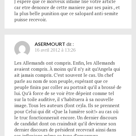
J espere que ce morveux infame lise votre article
car etre denonce de cette maniere par ses pairs , et
la plus belle punition que ce salopard anti-semite
puisse recevoir.
ASERMOURT
dit :
16 avril 2012 à 13:26
Les Allemands ont compris. Enfin, les Allemands
avaient compris. À moins qu’il n’y ait qu’Angela qui
ait jamais compris. C’est souvent le cas. Un chef
parle au nom de son peuple, espérant que ce
peuple finira par coller au portrait qu’il a brossé de
lui. Qu’à force de se voir être dépeint comme tel
sur la toile auditive, il s’habituera à sa nouvelle
image. Tous les auteurs (font ce)la. Ils se prennent
pour Celui qui dit «Que la lumière soit!» au cas où
le truc fonctionnerait encore. Un dernier discours
de candidat dont on craindrait qu’il devienne son
dernier discours de président recevrait ainsi dans
ses inflexions même ce type d’envergure