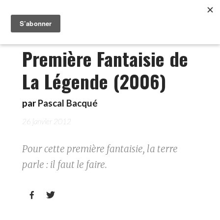
Première Fantaisie de
La Légende (2006)
par
Pascal Bacqué
26 janvier 2012
Pour cette première fantaisie, la terre
parle : il faut le faire.

