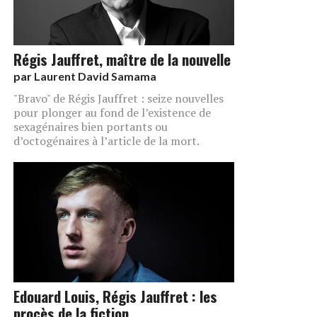
Régis Jauffret, maître de la nouvelle
par
Laurent David Samama
"Bravo" de Régis Jauffret : seize nouvelles
pour plonger au fond de l’existence de
sexagénaires bien portants ou
d’octogénaires à l’article de la mort.
Edouard Louis, Régis Jauffret : les
procès de la fiction