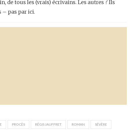
in, de tous les (vrais) écrivains. Les autres ? Ils
s – pas par ici.
E
PROCÈS
RÉGIS JAUFFRET
ROMAN
SÉVÈRE