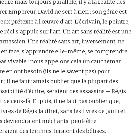
ieure mais toujours parallèle, il y a la réalité des
crer Empereur, David ne sert à rien ; son génie est
ux prétexte à l’œuvre d’art. L’écrivain, le peintre,
 réel s’appuie sur l’art. Un art sans réalité est une
arnassien. Une réalité sans art, inversement, ne
t en face, s’apprendre elle-même, se comprendre
t pas vivable : nous appelons cela un cauchemar.
e en ont besoin (ils ne le savent pas) pour
 ; il ne faut jamais oublier que la plupart des
possibilité d’écrire, seraient des assassins – Régis
 de ceux-là. Et puis, il ne faut pas oublier que,
livres de Régis Jauffret, sans les livres de Jauffret
 deviendraient méchants, peut-être
raient des femmes, feraient des bêtises.