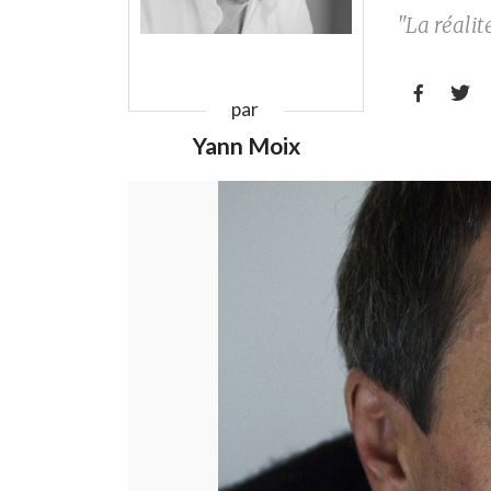
"La réalit


par
Yann Moix