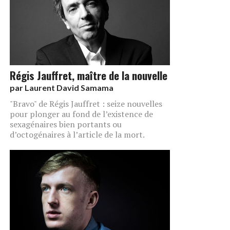
Régis Jauffret, maître de la nouvelle
par
Laurent David Samama
"Bravo" de Régis Jauffret : seize nouvelles
pour plonger au fond de l’existence de
sexagénaires bien portants ou
d’octogénaires à l’article de la mort.