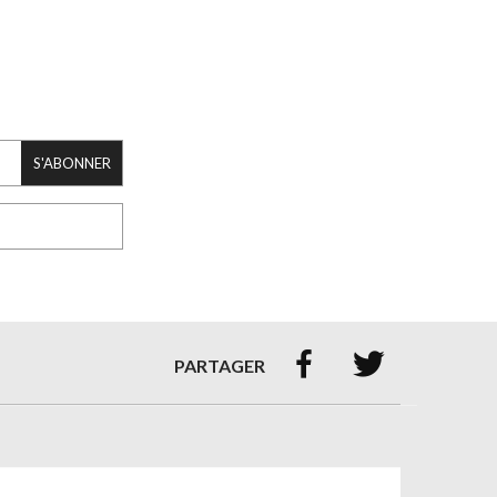
S'ABONNER


PARTAGER