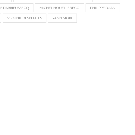
E DARRIEUSSECQ
MICHEL HOUELLEBECQ
PHILIPPE DJIAN
VIRGINIE DESPENTES
YANN MOIX