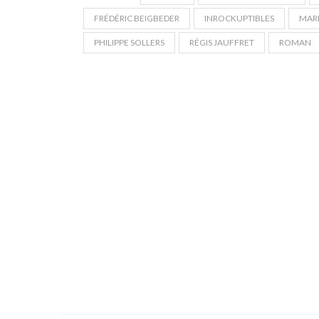
FRÉDÉRIC BEIGBEDER
INROCKUPTIBLES
MARI
PHILIPPE SOLLERS
RÉGIS JAUFFRET
ROMAN